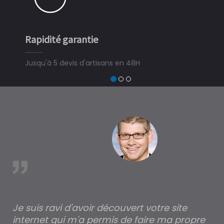
Rapidité garantie
Simple
Jusqu'à 5 devis d'artisans en 48H
3 minut
devis tr
trouver
à MÃ¢la
est
Je suis ravi d'avoir découvert votre site
Po
internet qui m'a permis de faire ma propre
pa