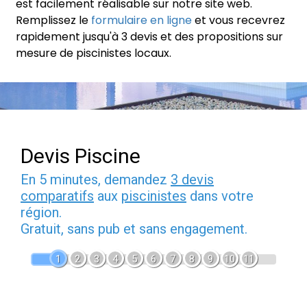
est facilement réalisable sur notre site web.
Remplissez le
formulaire en ligne
et vous recevrez
rapidement jusqu'à 3 devis et des propositions sur
mesure de piscinistes locaux.
Devis Piscine
En 5 minutes, demandez
3 devis
comparatifs
aux
piscinistes
dans votre
région.
Gratuit, sans pub et sans engagement.
1
2
3
4
5
6
7
8
9
10
11