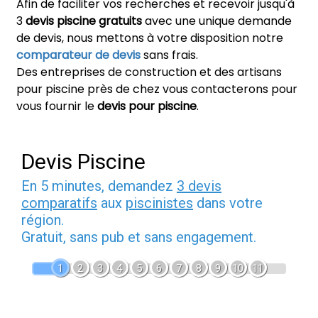
Afin de faciliter vos recherches et recevoir jusqu'à
3
devis piscine gratuits
avec une unique demande
de devis, nous mettons à votre disposition notre
comparateur de devis
sans frais.
Des entreprises de construction et des artisans
pour piscine près de chez vous contacterons pour
vous fournir le
devis pour piscine
.
Devis Piscine
En 5 minutes, demandez
3 devis
comparatifs
aux
piscinistes
dans votre
région.
Gratuit, sans pub et sans engagement.
1
2
3
4
5
6
7
8
9
10
11