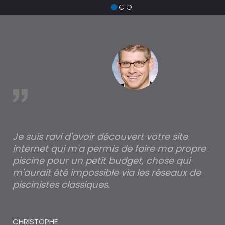
est
Je suis ravi d'avoir découvert votre site
Po
internet qui m'a permis de faire ma propre
pa
piscine pour un petit budget, chose qui
lé
m'aurait été impossible via les réseaux de
au
piscinistes classiques.
THI
CHRISTOPHE