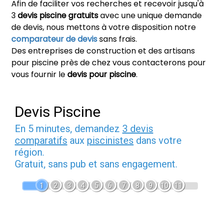
Afin de faciliter vos recherches et recevoir jusqu'à
3
devis piscine gratuits
avec une unique demande
de devis, nous mettons à votre disposition notre
comparateur de devis
sans frais.
Des entreprises de construction et des artisans
pour piscine près de chez vous contacterons pour
vous fournir le
devis pour piscine
.
Devis Piscine
En 5 minutes, demandez
3 devis
comparatifs
aux
piscinistes
dans votre
région.
Gratuit, sans pub et sans engagement.
1
2
3
4
5
6
7
8
9
10
11