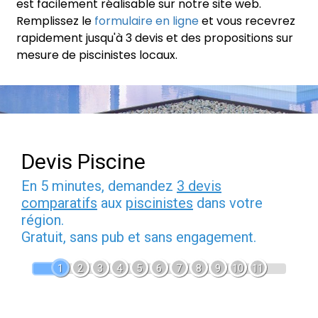
est facilement réalisable sur notre site web.
Remplissez le
formulaire en ligne
et vous recevrez
rapidement jusqu'à 3 devis et des propositions sur
mesure de piscinistes locaux.
Devis Piscine
En 5 minutes, demandez
3 devis
comparatifs
aux
piscinistes
dans votre
région.
Gratuit, sans pub et sans engagement.
1
2
3
4
5
6
7
8
9
10
11