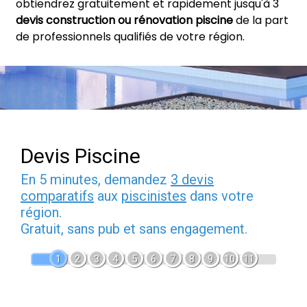
obtiendrez gratuitement et rapidement jusqu'à 3
devis construction ou rénovation piscine
de la part
de professionnels qualifiés de votre région.
Devis Piscine
En 5 minutes, demandez
3 devis
comparatifs
aux
piscinistes
dans votre
région.
Gratuit, sans pub et sans engagement.
1
2
3
4
5
6
7
8
9
10
11