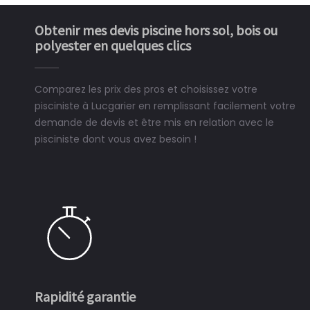
Obtenir mes devis piscine hors sol, bois ou
polyester en quelques clics
Comparez les prix des pros et choisissez votre
pisciniste à Lucgarier en remplissant facilement votre
demande de devis et être mis en relation avec le
pisciniste dont vous avez besoin !
Rapidité garantie
S