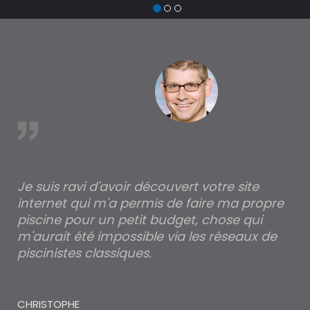
est
Je suis ravi d'avoir découvert votre site
Po
internet qui m'a permis de faire ma propre
pa
piscine pour un petit budget, chose qui
lé
m'aurait été impossible via les réseaux de
au
piscinistes classiques.
THI
CHRISTOPHE