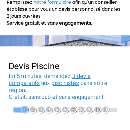
Remplissez
notre formulaire
afin qu'un conseiller
établisse pour vous un devis personnalisé dans les
2 jours ouvrées.
Service gratuit et sans engagements.
Devis Piscine
En 5 minutes, demandez
3 devis
comparatifs
aux
piscinistes
dans votre
région.
Gratuit, sans pub et sans engagement.
1
2
3
4
5
6
7
8
9
10
11