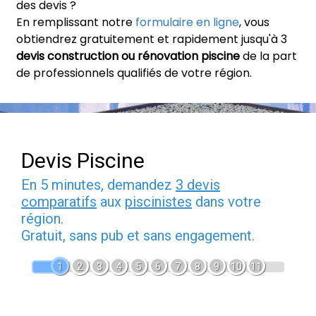
des devis ?
En remplissant notre
formulaire en ligne
, vous
obtiendrez gratuitement et rapidement jusqu'à 3
devis construction ou rénovation piscine
de la part
de professionnels qualifiés de votre région.
Devis Piscine
En 5 minutes, demandez
3 devis
comparatifs
aux
piscinistes
dans votre
région.
Gratuit, sans pub et sans engagement.
1
2
3
4
5
6
7
8
9
10
11