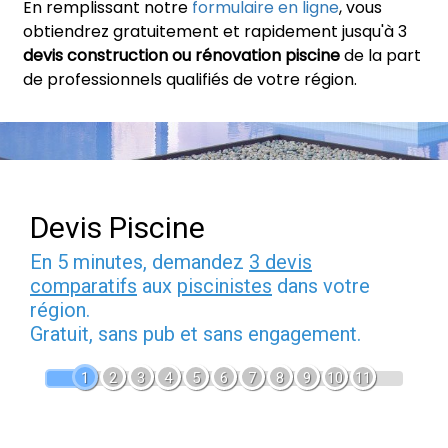
En remplissant notre
formulaire en ligne
, vous
obtiendrez gratuitement et rapidement jusqu'à 3
devis construction ou rénovation piscine
de la part
de professionnels qualifiés de votre région.
Devis Piscine
En 5 minutes, demandez
3 devis
comparatifs
aux
piscinistes
dans votre
région.
Gratuit, sans pub et sans engagement.
1
2
3
4
5
6
7
8
9
10
11