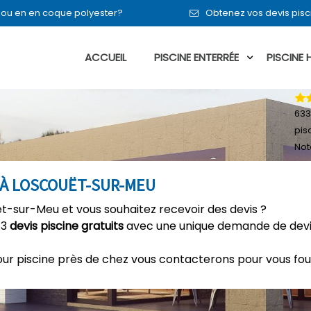
t ou en en coque polyester?
Obtenez vos devis pis
ACCUEIL
PISCINE ENTERRÉE
PISCINE
633
pis
Not
S À LOSCOUËT-SUR-MEU
ët-sur-Meu et vous souhaitez recevoir des devis ?
 3
devis piscine gratuits
avec une unique demande de devis
our piscine près de chez vous contacterons pour vous fou