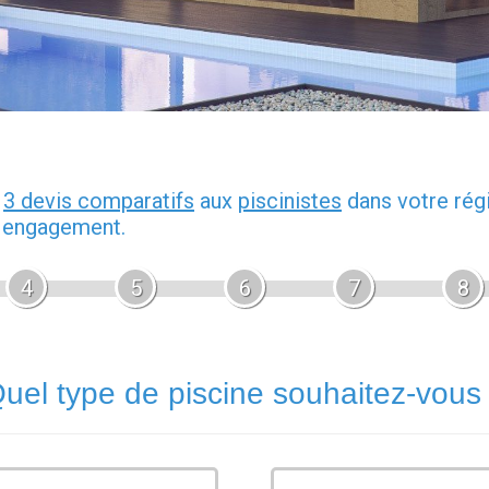
z
3 devis comparatifs
aux
piscinistes
dans votre rég
s engagement.
4
5
6
7
8
uel type de piscine souhaitez-vous