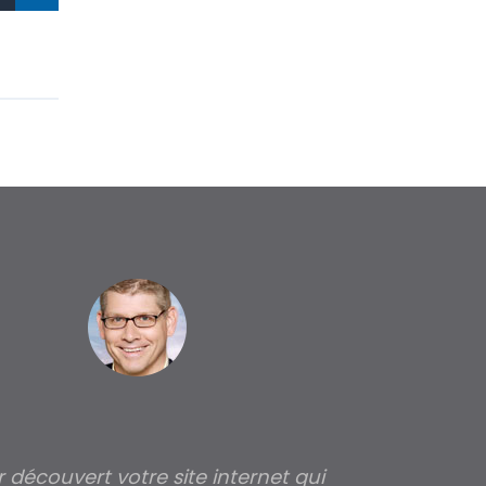
ir découvert votre site internet qui
Pour moi tout 