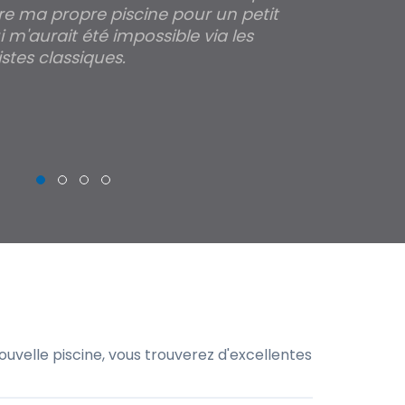
re ma propre piscine pour un petit
profondeur de
 m'aurait été impossible via les
les parois pour
stes classiques.
THIERRY
uvelle piscine, vous trouverez d'excellentes