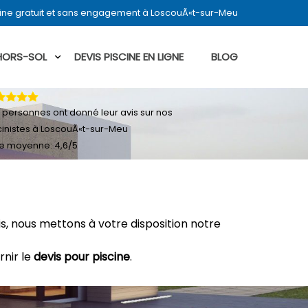
cine gratuit et sans engagement à LoscouÃ«t-sur-Meu
 HORS-SOL
DEVIS PISCINE EN LIGNE
BLOG
personnes ont donné leur
avis sur nos
cinistes à LoscouÃ«t-sur-Meu
e moyenne:
4,6
/
5
, nous mettons à votre disposition notre
rnir le
devis pour piscine
.