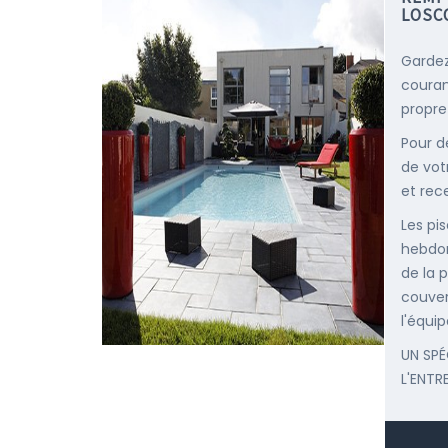
LOSC
Gardez
courant
propre
Pour d
de vot
et rec
Les pis
hebdom
de la p
couver
l'équip
UN SPÉ
L'ENTR