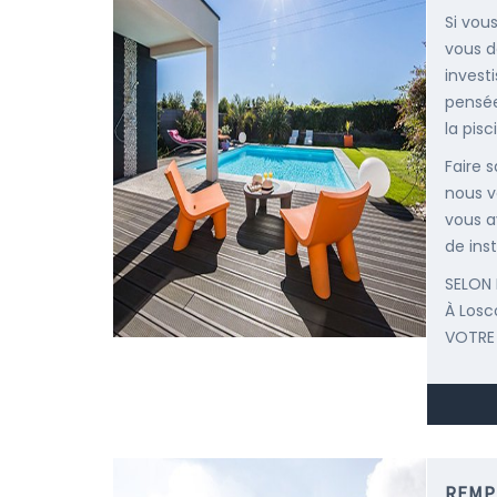
Si vous
vous d
invest
pensée
la pisc
Faire 
nous v
vous a
de inst
SELON 
À Los
VOTRE
REMP