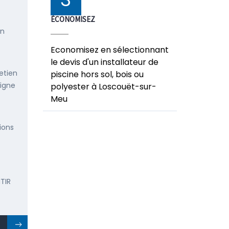
ÉCONOMISEZ
en
Economisez en sélectionnant
le devis d'un installateur de
etien
piscine hors sol, bois ou
ligne
polyester à Loscouët-sur-
Meu
ions
TIR