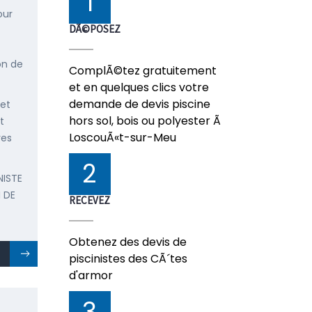
1
our
DÃ©POSEZ
on de
ComplÃ©tez gratuitement
et en quelques clics votre
demande de devis piscine
 et
hors sol, bois ou polyester Ã
t
LoscouÃ«t-sur-Meu
res
2
NISTE
 DE
RECEVEZ
Obtenez des devis de
piscinistes des CÃ´tes
d'armor
3