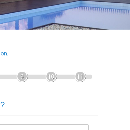
ion.
9
10
11
 ?