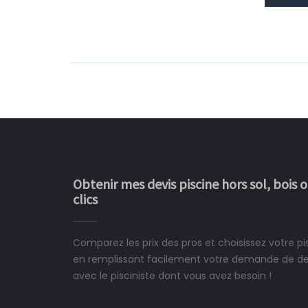
Obtenir mes devis piscine hors sol, bois 
clics
Comparez les prix des pros et choisissez votre p
Le rêve devient enfin 
en remplissant facilement votre demande de devi
construit chez moi.
avec le pisciniste dont vous avez besoin !
 partagé, la joie de voir la