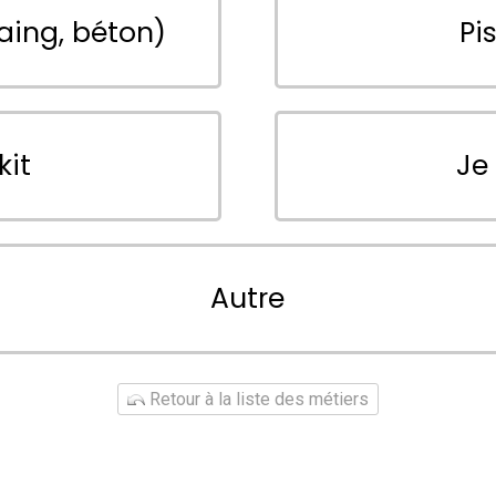
aing, béton)
Pi
kit
Je
Autre
Retour à la liste des métiers