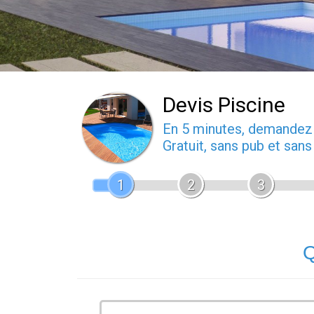
Devis Piscine
En 5 minutes, demande
Gratuit, sans pub et san
1
2
3
Q