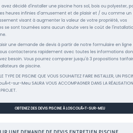
 avez décidé d'installer une piscine hors sol, bois ou polyester, p
es heures infinies d'amusement et de plaisir et / ou comme un
issement visant à augmenter la valeur de votre propriété, vos
s se sont tournées sans aucun doute vers le coût de l'installati
ine.
saisir une demande de devis à partir de notre formulaire en ligne
ous contacterons rapidement avec toutes les informations don
vez besoin. Vous pourrez comparer jusqu'à 3 propositions tarifai
allateurs de piscine.
LE TYPE DE PISCINE QUE VOUS SOUHAITEZ FAIRE INSTALLER, UN PISCI
couÃ«t-sur-Meu SAURA VOUS ACCOMPAGNER DANS LA RÉALISATION
 PROJET.
OBTENEZ DES DEVIS PISCINE À LOSCOUÃ«T-SUR-MEU
LIR UNE DEMANDE DE DEVIS ENTRETIEN PISCINE