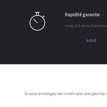
e ce plan d'eau, un livre
CHARLES
e pour la construction de la
Rapidité garantie
à on ne peut plus s'en passer.
Jusqu'à 5 devis d'artisan
Si vous envisagez de construire une piscine