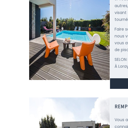
autres
visant
tourné
Faire 
nous v
vous a
de pisc
SELON 
À Lora
REMP
Vous a
connai