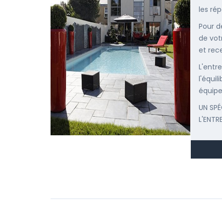
les ré
Pour d
de vot
et rec
L'entr
l'équi
équipe
UN SPÉ
L'ENTR