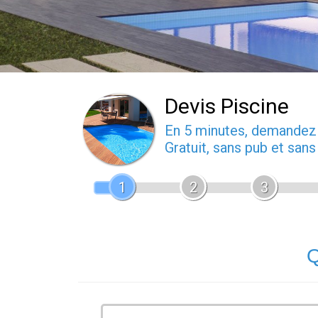
Devis Piscine
En 5 minutes, demande
Gratuit, sans pub et san
1
2
3
Q