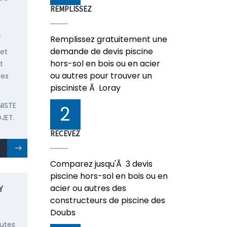
REMPLISSEZ
.
Remplissez gratuitement une
demande de devis piscine
 et
hors-sol en bois ou en acier
t
ou autres pour trouver un
res
pisciniste Ã Loray
NISTE
2
JET.
RECEVEZ
Comparez jusqu'Ã 3 devis
piscine hors-sol en bois ou en
acier ou autres des
Y
constructeurs de piscine des
Doubs
outes