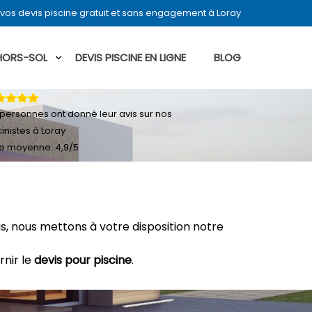
vos devis piscine gratuit et sans engagement à Loray
 HORS-SOL
DEVIS PISCINE EN LIGNE
BLOG
personnes ont donné leur
avis sur nos
cinistes à Loray
e moyenne:
4,9
/
5
, nous mettons à votre disposition notre
rnir le
devis pour piscine
.