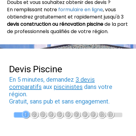
Doubs et vous souhaitez obtenir des devis ?
En remplissant notre
formulaire en ligne
, vous
obtiendrez gratuitement et rapidement jusqu'à 3
devis construction ou rénovation piscine
de la part
de professionnels qualifiés de votre région.
Devis Piscine
En 5 minutes, demandez
3 devis
comparatifs
aux
piscinistes
dans votre
région.
Gratuit, sans pub et sans engagement.
1
2
3
4
5
6
7
8
9
10
11