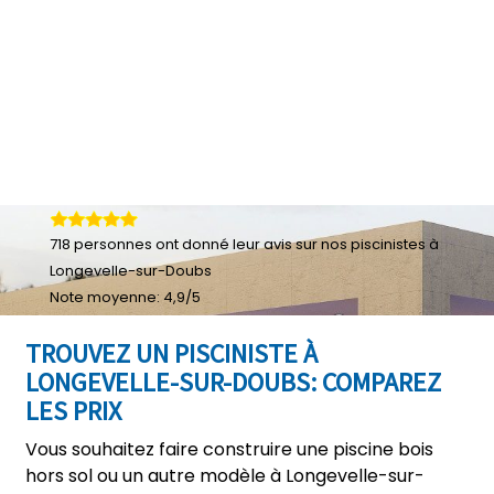
718
personnes ont donné leur
avis sur nos piscinistes à
Longevelle-sur-Doubs
Note moyenne:
4,9
/
5
TROUVEZ UN PISCINISTE À
LONGEVELLE-SUR-DOUBS: COMPAREZ
LES PRIX
Vous souhaitez faire construire une piscine bois
hors sol ou un autre modèle à Longevelle-sur-