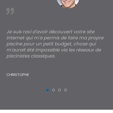
est
Je suis ravi d'avoir découvert votre site
Po
internet qui m'a permis de faire ma propre
pa
piscine pour un petit budget, chose qui
lé
m'aurait été impossible via les réseaux de
au
piscinistes classiques.
THI
CHRISTOPHE