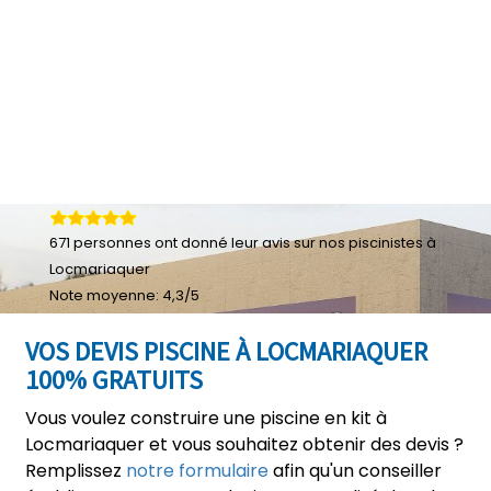
671
personnes ont donné leur
avis sur nos piscinistes à
Locmariaquer
Note moyenne:
4,3
/
5
VOS DEVIS PISCINE À LOCMARIAQUER
100% GRATUITS
Vous voulez construire une piscine en kit à
Locmariaquer et vous souhaitez obtenir des devis ?
Remplissez
notre formulaire
afin qu'un conseiller