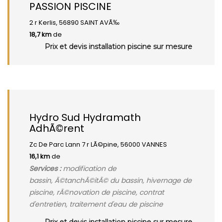
PASSION PISCINE
2 r Kerlis, 56890 SAINT AVÃ‰
18,7 km
de
Prix et devis installation piscine sur mesure
Hydro Sud Hydramath
AdhÃ©rent
Zc De Parc Lann 7 r LÃ©pine, 56000 VANNES
16,1 km
de
Services :
modification de
bassin, Ã©tanchÃ©itÃ© du bassin, hivernage de
piscine, rÃ©novation de piscine, contrat
d'entretien, traitement d'eau de piscine