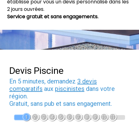
établisse pour vous un devis personnalisé dans les
2 jours ouvrées.
Service gratuit et sans engagements.
Devis Piscine
En 5 minutes, demandez
3 devis
comparatifs
aux
piscinistes
dans votre
région.
Gratuit, sans pub et sans engagement.
1
2
3
4
5
6
7
8
9
10
11