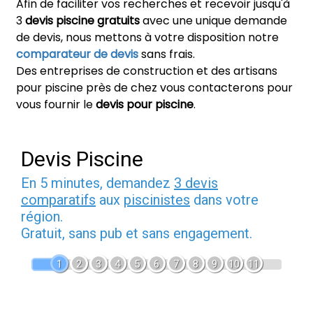
Afin de faciliter vos recherches et recevoir jusqu'à
3
devis piscine gratuits
avec une unique demande
de devis, nous mettons à votre disposition notre
comparateur de devis
sans frais.
Des entreprises de construction et des artisans
pour piscine près de chez vous contacterons pour
vous fournir le
devis pour piscine
.
Devis Piscine
En 5 minutes, demandez
3 devis
comparatifs
aux
piscinistes
dans votre
région.
Gratuit, sans pub et sans engagement.
1
2
3
4
5
6
7
8
9
10
11