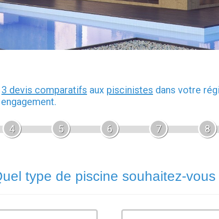
z
3 devis comparatifs
aux
piscinistes
dans votre rég
s engagement.
4
5
6
7
8
uel type de piscine souhaitez-vous