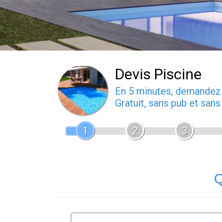
Devis Piscine
En 5 minutes, demande
Gratuit, sans pub et san
1
2
3
Q