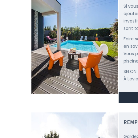
Si vous
ajoute
invest
sont t
Faire 
en sav
Vous p
piscine
SELON 
À Levi
REMP
Gardez