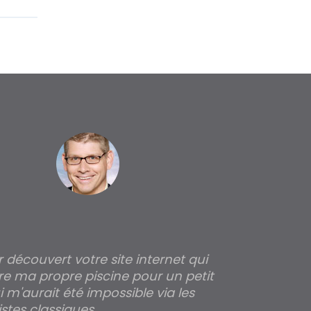
ir découvert votre site internet qui
Pour moi tout 
re ma propre piscine pour un petit
profondeur de
 m'aurait été impossible via les
les parois pour
stes classiques.