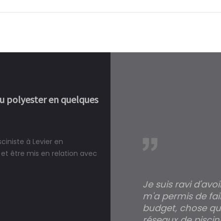
ou polyester en quelques
ciniste à Levier en
réalité, une piscine est bien
et être mis en relation avec
Je suis ravi d'avo
m'a permis de fai
budget, chose qui
réseaux de piscini