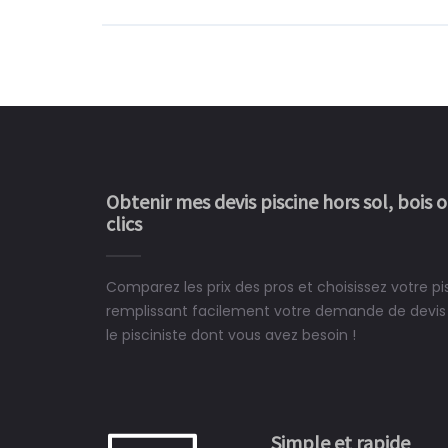
Obtenir mes devis piscine hors sol, bois 
clics
Comparez les prix des pros et choisissez votre pis
Le rêve devient enfin 
remplissant facilement votre demande de devis 
construit chez moi.
le pisciniste dont vous avez besoin !
 partagé, la joie de voir la
e ce plan d'eau, un livre
CHARLES
e pour la construction de la
Simple et rapide
à on ne peut plus s'en passer.