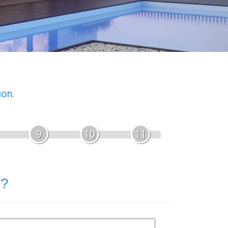
ion.
9
10
11
 ?