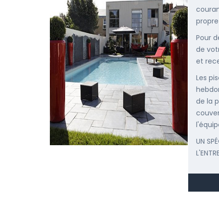
courant
propre
Pour d
de vot
et rec
Les pis
hebdom
de la p
couver
l'équip
UN SPÉ
L'ENTR