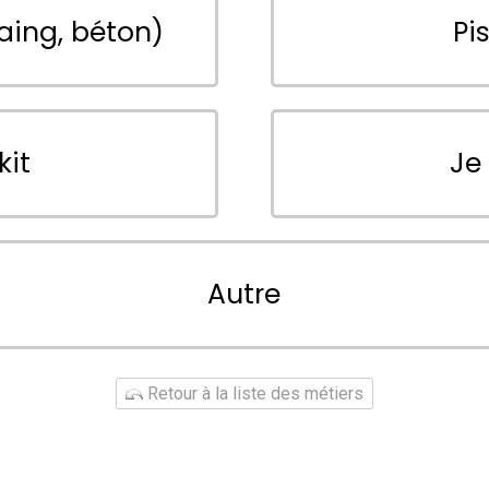
aing, béton)
Pi
kit
Je
Autre
Retour à la liste des métiers