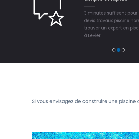
3 minutes suffisent pou
devis travaux piscine hors
trouver un expert en pisci
à Levier
Si vous envisagez de construire une piscine