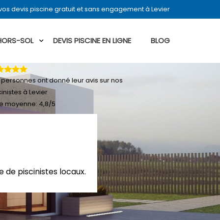
os devis piscine gratuit et sans engagement à Levier
 HORS-SOL
DEVIS PISCINE EN LIGNE
BLOG
personnes ont donné leur
avis sur nos
cinistes à Levier
e moyenne:
4,8
/
5
 de piscinistes locaux.