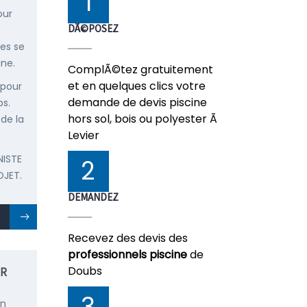
1
our
DÃ©POSEZ
ées se
ine.
ComplÃ©tez gratuitement
et en quelques clics votre
 pour
demande de devis piscine
bs.
hors sol, bois ou polyester Ã
 de la
Levier
NISTE
2
OJET.
DEMANDEZ
Recevez des devis des
professionnels piscine
de
Doubs
ER
3
en