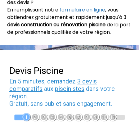
des devis ?
En remplissant notre
formulaire en ligne
, vous
obtiendrez gratuitement et rapidement jusqu'à 3
devis construction ou rénovation piscine
de la part
de professionnels qualifiés de votre région.
Devis Piscine
En 5 minutes, demandez
3 devis
comparatifs
aux
piscinistes
dans votre
région.
Gratuit, sans pub et sans engagement.
1
2
3
4
5
6
7
8
9
10
11