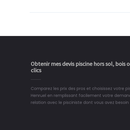
Obtenir mes devis piscine hors sol, bois 
clics
Comparez les prix des pros et choisissez votre pis
Le rêve devient enfin 
Henruel en remplissant facilement votre demand
construit chez moi.
relation avec le pisciniste dont vous avez besoin 
 partagé, la joie de voir la
e ce plan d'eau, un livre
CHARLES
e pour la construction de la