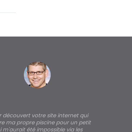
ir découvert votre site internet qui
Pour moi tout 
re ma propre piscine pour un petit
profondeur de
 m'aurait été impossible via les
les parois pour