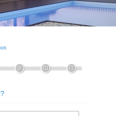
ion.
9
10
11
 ?