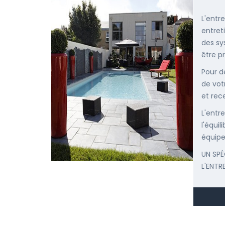
L'entr
entret
des sy
être p
Pour d
de vot
et rec
L'entr
l'équi
équipe
UN SPÉ
L'ENTR