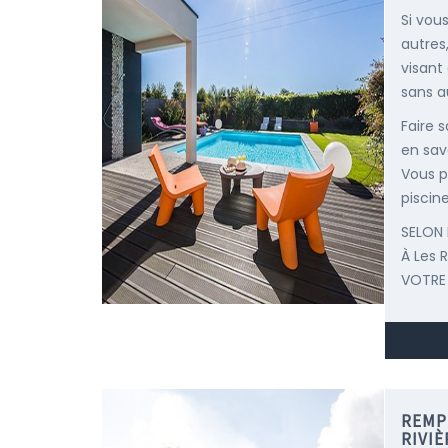
Si vou
autres
visant
sans a
Faire 
en sav
Vous p
piscine
SELON 
À Les 
VOTRE
REMP
RIVI