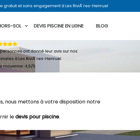
e gratuit et sans engagement à Les RiviÃ¨res-Henruel
 HORS-SOL
DEVIS PISCINE EN LIGNE
BLOG
personnes ont donné leur
avis sur nos
cinistes à Les RiviÃ¨res-Henruel
e moyenne:
4,5
/
5
, nous mettons à votre disposition notre
rnir le
devis pour piscine
.