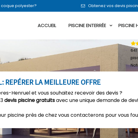
en coque polyester?
Obtenez vos devis piscin
ACCUEIL
PISCINE ENTERRÉE
PISCINE
641
pis
Not
L: REPÉRER LA MEILLEURE OFFRE
ières-Henruel et vous souhaitez recevoir des devis ?
 3
devis piscine gratuits
avec une unique demande de devis
our piscine près de chez vous contacterons pour vous fou