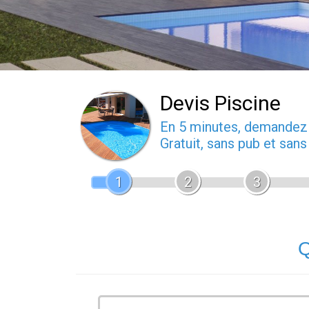
Devis Piscine
En 5 minutes, demande
Gratuit, sans pub et san
1
2
3
Q