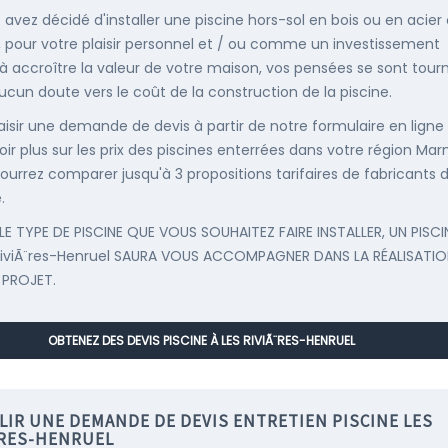
s avez décidé d'installer une piscine hors-sol en bois ou en acier
, pour votre plaisir personnel et / ou comme un investissement
 à accroître la valeur de votre maison, vos pensées se sont tour
ucun doute vers le coût de la construction de la piscine.
saisir une demande de devis à partir de notre formulaire en ligne
oir plus sur les prix des piscines enterrées dans votre région Mar
ourrez comparer jusqu'à 3 propositions tarifaires de fabricants 
.
LE TYPE DE PISCINE QUE VOUS SOUHAITEZ FAIRE INSTALLER, UN PISCI
RiviÃ¨res-Henruel SAURA VOUS ACCOMPAGNER DANS LA RÉALISATIO
 PROJET.
OBTENEZ DES DEVIS PISCINE À LES RIVIÃ¨RES-HENRUEL
LIR UNE DEMANDE DE DEVIS ENTRETIEN PISCINE LES
ÈRES-HENRUEL