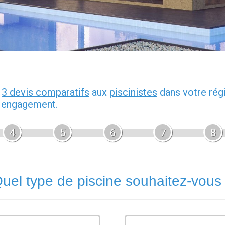
z
3 devis comparatifs
aux
piscinistes
dans votre rég
s engagement.
4
5
6
7
8
uel type de piscine souhaitez-vous