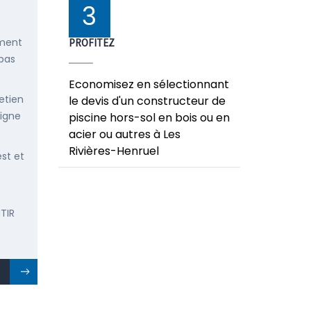
3
ement
PROFITEZ
 pas
Economisez en sélectionnant
etien
le devis d'un constructeur de
ligne
piscine hors-sol en bois ou en
acier ou autres à Les
Rivières-Henruel
est et
TIR