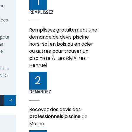
1
 ou
REMPLISSEZ
nées
Remplissez gratuitement une
demande de devis piscine
 pour
hors-sol en bois ou en acier
ne.
ou autres pour trouver un
de
pisciniste Ã Les RiviÃ¨res-
Henruel
NISTE
N DE
2
DEMANDEZ
Recevez des devis des
professionnels piscine
de
Marne