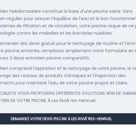
etien hebdomadaire constitue la base d'une piscine saine. Sans
ien régulier pour assurer l'équilibre de l'eau et le bon fonctionn
stèmes de filtration et de circulation, votre piscine risque de ne
rotégée contre les maladies et les bactéries nuisibles.
emander des devis gratuit pour le nettoyage de routine et l'entr
re piscine enterrée, remplissez simplement notre formulaire en 
evez 3 devis entretien piscine comparatifs.
etien comprend l'aspiration et le nettoyage de votre piscine, le t
librage des niveaux de produits chimiques et l'inspection des
ments pour maintenir l'eau de votre piscine propre et claire.
CIALISTE VOUS PROPOSERA DIFFÉRENTES SOLUTIONS AFIN DE GARAN
ETIEN DE VOTRE PISCINE À Les RiviÃ¨res-Henruel.
DEMANDEZ VOTRE DEVIS PISCINE À LES RIVIÃ¨RES-HENRUEL