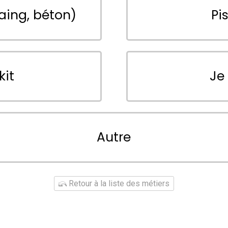
aing, béton)
Pi
kit
Je
Autre
Retour à la liste des métiers