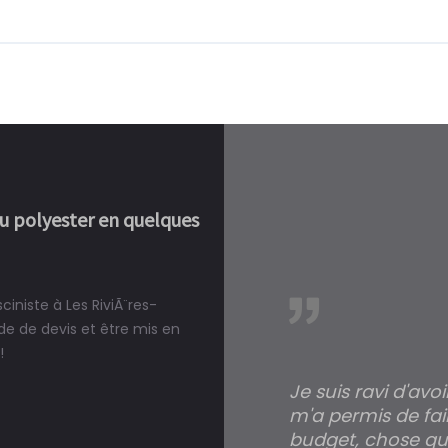
ou polyester en quelques
ciniste à Les RiviÃ¨res-
réalité, une piscine est bien
e de devis et être mis en
!
Je suis ravi d'avo
m'a permis de fai
budget, chose qui