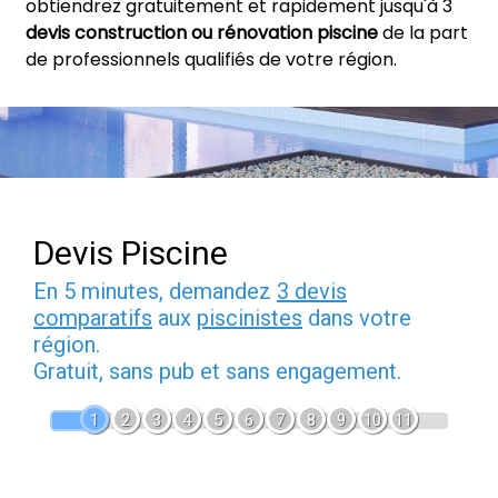
obtiendrez gratuitement et rapidement jusqu'à 3
devis construction ou rénovation piscine
de la part
de professionnels qualifiés de votre région.
Devis Piscine
En 5 minutes, demandez
3 devis
comparatifs
aux
piscinistes
dans votre
région.
Gratuit, sans pub et sans engagement.
1
2
3
4
5
6
7
8
9
10
11