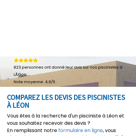
823
personnes ont donné leur
avis sur nos piscinistes à
LÃ©on
Note moyenne:
4,9
/
5
COMPAREZ LES DEVIS DES PISCINISTES
À LÉON
Vous êtes à la recherche d'un pisciniste à Léon et
vous souhaitez recevoir des devis ?
En remplissant notre
formulaire en ligne
, vous