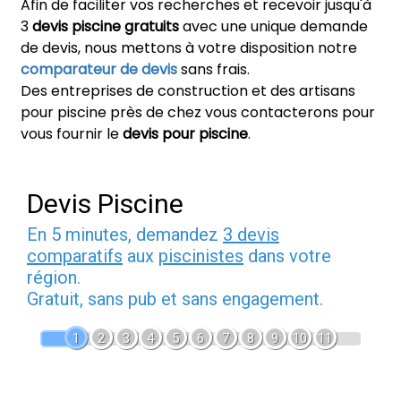
Afin de faciliter vos recherches et recevoir jusqu'à
3
devis piscine gratuits
avec une unique demande
de devis, nous mettons à votre disposition notre
comparateur de devis
sans frais.
Des entreprises de construction et des artisans
pour piscine près de chez vous contacterons pour
vous fournir le
devis pour piscine
.
Devis Piscine
En 5 minutes, demandez
3 devis
comparatifs
aux
piscinistes
dans votre
région.
Gratuit, sans pub et sans engagement.
1
2
3
4
5
6
7
8
9
10
11