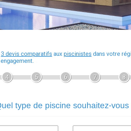
z
3 devis comparatifs
aux
piscinistes
dans votre rég
s engagement.
4
5
6
7
8
uel type de piscine souhaitez-vous