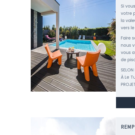
Si vou
votre 
la val
vers le
Faire 
nous v
vous a
de pisc
SELON 
À Le 
PROJET
REMP