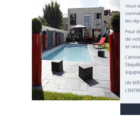
Vous a
connai
les ré
Pour d
de vot
et rec
L'entr
l'équi
équipe
UN SPÉ
L'ENTR