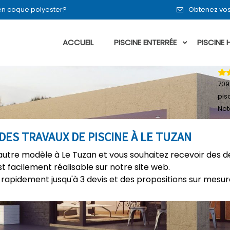
 en coque polyester?
Obtenez vos
ACCUEIL
PISCINE ENTERRÉE
PISCINE
709
pis
Not
DES TRAVAUX DE PISCINE À LE TUZAN
autre modèle à Le Tuzan et vous souhaitez recevoir des de
t facilement réalisable sur notre site web.
rapidement jusqu'à 3 devis et des propositions sur mesure