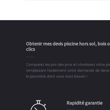
Obtenir mes devis piscine hors sol, bois 
clics
Comparez les prix des pros et choisissez votre pi
Le rêve devient enfin 
remplissant facilement votre demande de devis 
construit chez moi.
le pisciniste dont vous avez besoin !
 partagé, la joie de voir la
e ce plan d'eau, un livre
CHARLES
e pour la construction de la
Rapidité garantie
à on ne peut plus s'en passer.