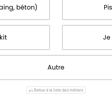
aing, béton)
Pi
kit
Je
Autre
Retour à la liste des métiers