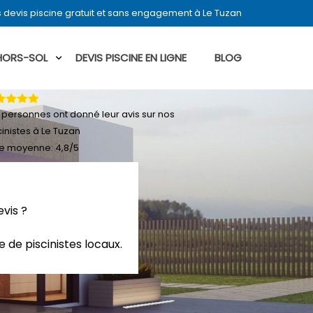
 devis piscine gratuit et sans engagement à Le Tuzan
 HORS-SOL
DEVIS PISCINE EN LIGNE
BLOG
personnes ont donné leur
avis sur nos
cinistes à Le Tuzan
e moyenne:
4,8
/
5
vis ?
 de piscinistes locaux.