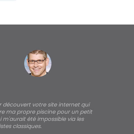
ir découvert votre site internet qui
Pour moi tout 
re ma propre piscine pour un petit
profondeur de
 m'aurait été impossible via les
les parois pour
stes classiques.