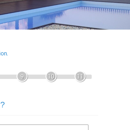
ion.
9
10
11
 ?