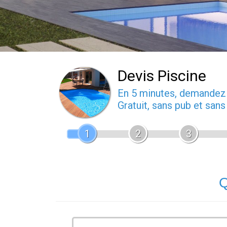
Devis Piscine
En 5 minutes, demande
Gratuit, sans pub et san
1
2
3
Q