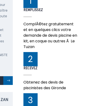
1
pour
REMPLISSEZ
oître
doute
ComplÃ©tez gratuitement
et en quelques clics votre
 et
demande de devis piscine en
t
kit, en coque ou autres Ã Le
res
Tuzan
NISTE
2
RECEVEZ
Obtenez des devis de
piscinistes des Gironde
3
UZAN