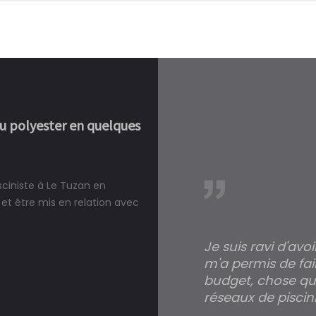
ou polyester en quelques
sciniste à Le Tuzan en
réalité, une piscine est bien
et être mis en relation avec
Je suis ravi d'avo
m'a permis de fai
budget, chose qui
réseaux de piscini