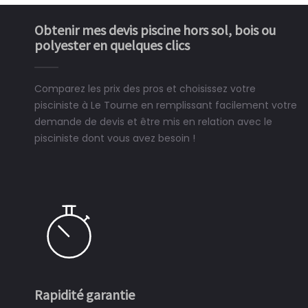
Obtenir mes devis piscine hors sol, bois ou
polyester en quelques clics
Comparez les prix des pros et choisissez votre
pisciniste à Le Tourne en remplissant facilement votre
demande de devis et être mis en relation avec le
pisciniste dont vous avez besoin !
Rapidité garantie
Si