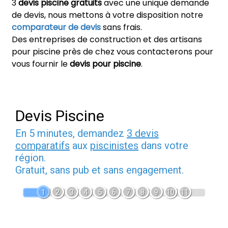
3
devis piscine gratuits
avec une unique demande
de devis, nous mettons à votre disposition notre
comparateur de devis
sans frais.
Des entreprises de construction et des artisans
pour piscine près de chez vous contacterons pour
vous fournir le
devis pour piscine
.
Devis Piscine
En 5 minutes, demandez
3 devis
comparatifs
aux
piscinistes
dans votre
région.
Gratuit, sans pub et sans engagement.
1
2
3
4
5
6
7
8
9
10
11