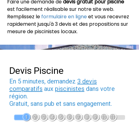
Faire une demande de
devis gratuit pour piscine
est facilement réalisable sur notre site web.
Remplissez le
formulaire en ligne
et vous recevrez
rapidement jusqu'à 3 devis et des propositions sur
mesure de piscinistes locaux.
Devis Piscine
En 5 minutes, demandez
3 devis
comparatifs
aux
piscinistes
dans votre
région.
Gratuit, sans pub et sans engagement.
1
2
3
4
5
6
7
8
9
10
11