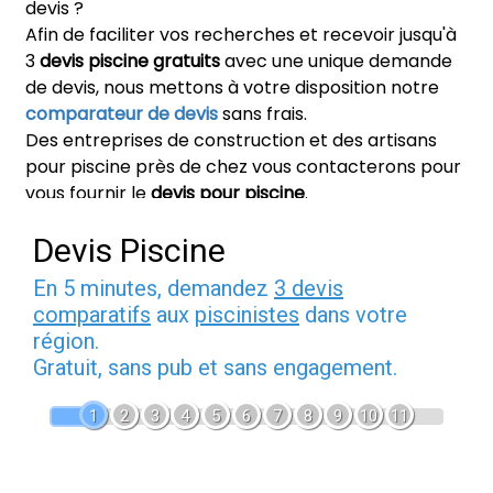
devis ?
Afin de faciliter vos recherches et recevoir jusqu'à
3
devis piscine gratuits
avec une unique demande
de devis, nous mettons à votre disposition notre
comparateur de devis
sans frais.
Des entreprises de construction et des artisans
pour piscine près de chez vous contacterons pour
vous fournir le
devis pour piscine
.
Devis Piscine
En 5 minutes, demandez
3 devis
comparatifs
aux
piscinistes
dans votre
région.
Gratuit, sans pub et sans engagement.
1
2
3
4
5
6
7
8
9
10
11