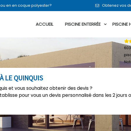
t ou en en coque polyester?
Obtenez vos de
ACCUEIL
PISCINE ENTERRÉE
PISCINE
603
pis
Not
 À LE QUINQUIS
quis et vous souhaitez obtenir des devis ?
établisse pour vous un devis personnalisé dans les 2 jours 