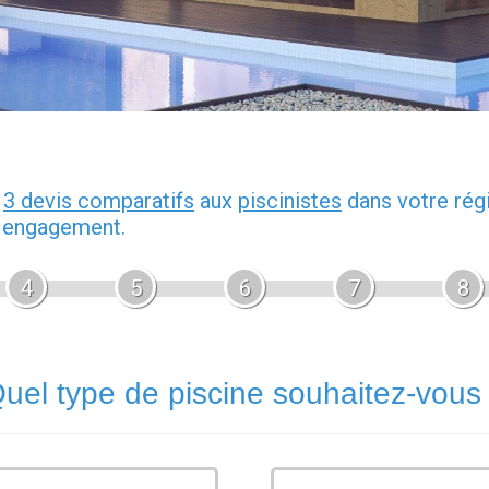
z
3 devis comparatifs
aux
piscinistes
dans votre rég
s engagement.
4
5
6
7
8
uel type de piscine souhaitez-vous