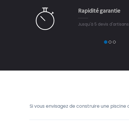
e pour la construction de la
Rapidité garantie
à on ne peut plus s'en passer.
Jusqu'à 5 devis d'artisan
Si vous envisagez de construire une piscine