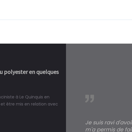
ou polyester en quelques
sciniste à Le Quinquis en
réalité, une piscine est bien
et être mis en relation avec
Je suis ravi d'avo
m'a permis de fai