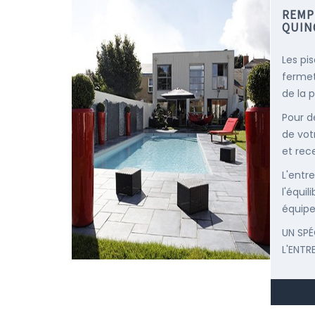
REMP
QUIN
Les pi
fermet
de la p
Pour d
de vot
et rec
L'entr
l'équi
équipe
UN SPÉ
L'ENTR