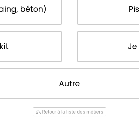
aing, béton)
Pi
kit
Je
Autre
Retour à la liste des métiers