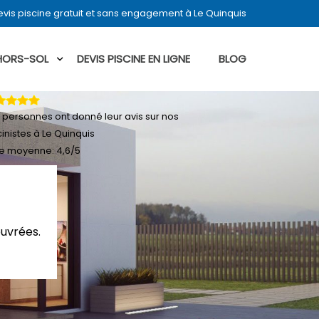
vis piscine gratuit et sans engagement à Le Quinquis
 HORS-SOL
DEVIS PISCINE EN LIGNE
BLOG
personnes ont donné leur
avis sur nos
cinistes à Le Quinquis
e moyenne:
4,6
/
5
ouvrées.