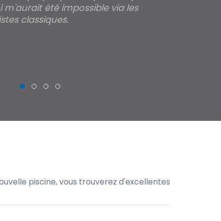
 m'aurait été impossible via les
les parois pour
stes classiques.
THIERRY
uvelle piscine, vous trouverez d'excellentes