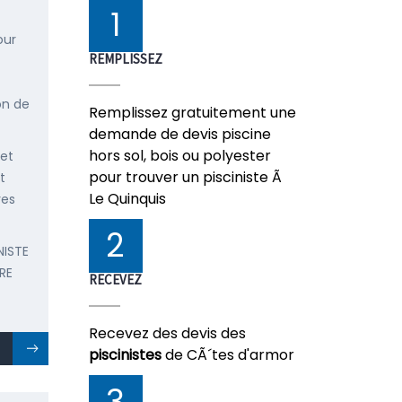
1
our
REMPLISSEZ
on de
Remplissez gratuitement une
demande de devis piscine
hors sol, bois ou polyester
 et
pour trouver un pisciniste Ã
t
Le Quinquis
res
2
NISTE
RE
RECEVEZ
Recevez des devis des
piscinistes
de CÃ´tes d'armor
3