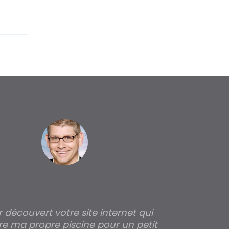
ir découvert votre site internet qui
Pour moi tout 
re ma propre piscine pour un petit
profondeur de