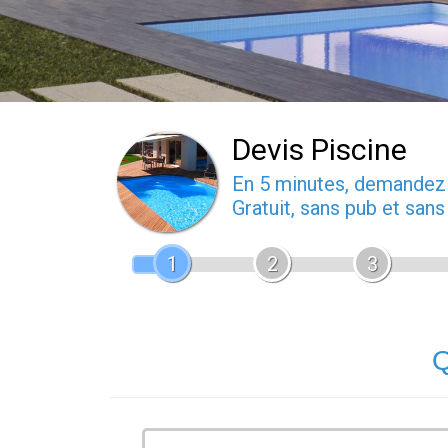
Devis Piscine
En 5 minutes, demande
Gratuit, sans pub et san
1
2
3
Q