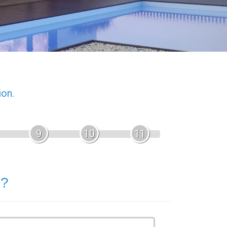
ion.
9
10
11
 ?