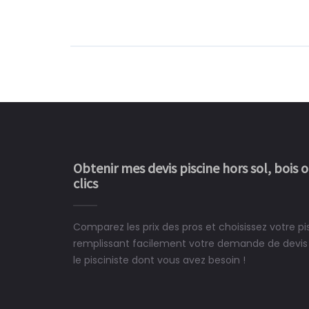
Obtenir mes devis piscine hors sol, bois 
clics
Comparez les prix des pros et choisissez votre pi
Le rêve devient enfin 
remplissant facilement votre demande de devis 
construit chez moi.
le pisciniste dont vous avez besoin !
 partagé, la joie de voir la
e ce plan d'eau, un livre
CHARLES