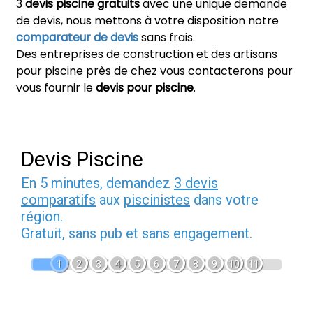
3
devis piscine gratuits
avec une unique demande
de devis, nous mettons à votre disposition notre
comparateur de devis
sans frais.
Des entreprises de construction et des artisans
pour piscine près de chez vous contacterons pour
vous fournir le
devis pour piscine
.
Devis Piscine
En 5 minutes, demandez
3 devis
comparatifs
aux
piscinistes
dans votre
région.
Gratuit, sans pub et sans engagement.
1
2
3
4
5
6
7
8
9
10
11