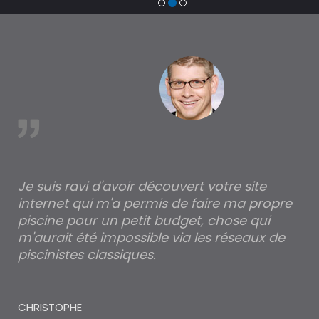
trouver un expert en piscine hors sol, bois ou polyester
à Le Nayrac
est
Je suis ravi d'avoir découvert votre site
Po
internet qui m'a permis de faire ma propre
pa
piscine pour un petit budget, chose qui
lé
m'aurait été impossible via les réseaux de
au
piscinistes classiques.