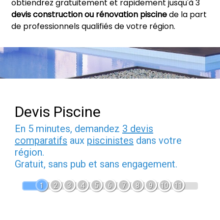
obtiendrez gratuitement et rapidement jusqu'à 3
devis construction ou rénovation piscine
de la part
de professionnels qualifiés de votre région.
Devis Piscine
En 5 minutes, demandez
3 devis
comparatifs
aux
piscinistes
dans votre
région.
Gratuit, sans pub et sans engagement.
1
2
3
4
5
6
7
8
9
10
11