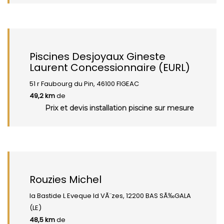
Piscines Desjoyaux Gineste
Laurent Concessionnaire (EURL)
51 r Faubourg du Pin, 46100 FIGEAC
49,2 km
de
Prix et devis installation piscine sur mesure
Rouzies Michel
la Bastide L Eveque ld VÃ¨zes, 12200 BAS SÃ‰GALA
(LE)
48,5 km
de