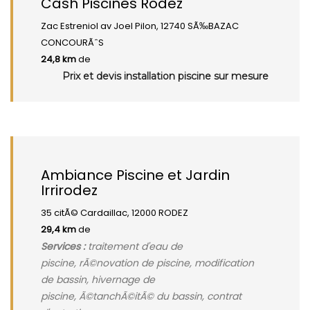
Cash Piscines Rodez
Zac Estreniol av Joel Pilon, 12740 SÃ‰BAZAC
CONCOURÃˆS
24,8 km
de
Prix et devis installation piscine sur mesure
Ambiance Piscine et Jardin
Irrirodez
35 citÃ© Cardaillac, 12000 RODEZ
29,4 km
de
Services :
traitement d'eau de
piscine, rÃ©novation de piscine, modification
de bassin, hivernage de
piscine, Ã©tanchÃ©itÃ© du bassin, contrat