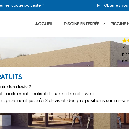
ou en en coque polyester?
Obtenez vos 
ACCUEIL
PISCINE ENTERRÉE
PISCINE
730
pis
Not
RATUITS
nir des devis ?
t facilement réalisable sur notre site web.
rapidement jusqu'à 3 devis et des propositions sur mesure