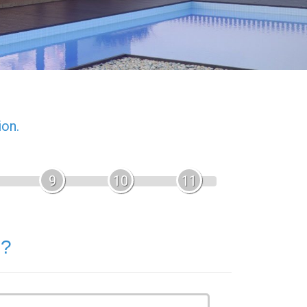
ion.
9
10
11
 ?