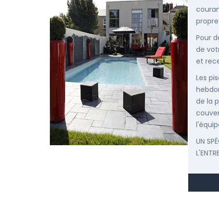
courant
propre
Pour d
de vot
et rec
Les pis
hebdom
de la p
couver
l'équip
UN SPÉ
L'ENTR