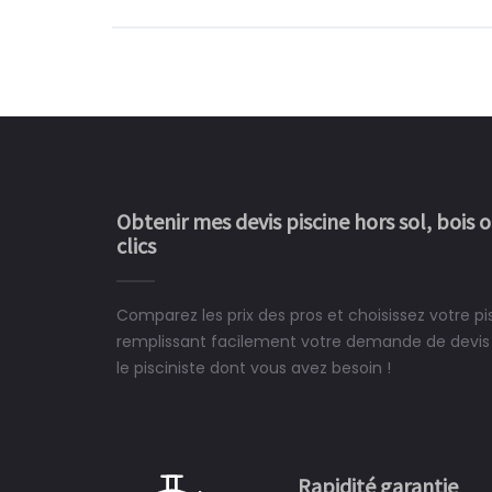
Obtenir mes devis piscine hors sol, bois 
clics
Comparez les prix des pros et choisissez votre pi
Le rêve devient enfin 
remplissant facilement votre demande de devis 
construit chez moi.
le pisciniste dont vous avez besoin !
 partagé, la joie de voir la
e ce plan d'eau, un livre
CHARLES
e pour la construction de la
Rapidité garantie
à on ne peut plus s'en passer.