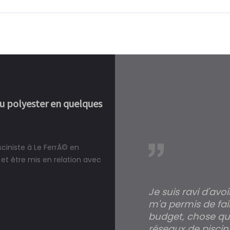
ou polyester en quelques
sciniste à Le FerrÃ© en
réalité, une piscine est bien
et être mis en relation avec
Je suis ravi d'avo
m'a permis de fai
budget, chose qui
réseaux de piscini