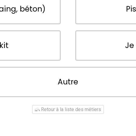
aing, béton)
Pi
kit
Je
Autre
Retour à la liste des métiers