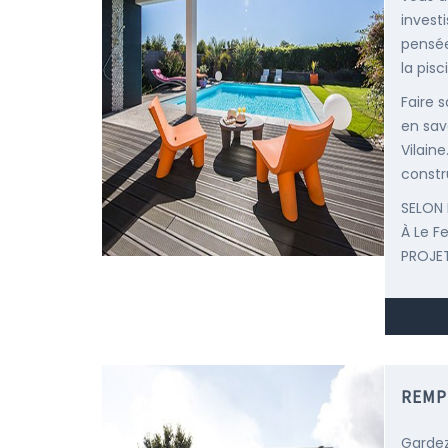
invest
pensée
la pisc
Faire 
en savo
Vilain
constr
SELON 
À Le F
PROJET
REMP
Gardez