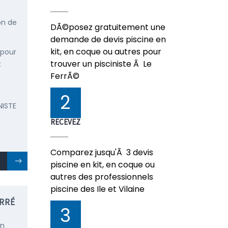
on de
DÃ©posez gratuitement une
demande de devis piscine en
kit, en coque ou autres pour
 pour
trouver un pisciniste Ã Le
t
FerrÃ©
2
NISTE
RECEVEZ
Comparez jusqu'Ã 3 devis
piscine en kit, en coque ou
autres des professionnels
piscine des Ile et Vilaine
ERRÉ
3
en