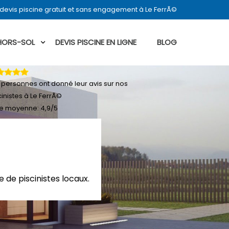
devis piscine gratuit et sans engagement à Le FerrÃ©
 HORS-SOL
DEVIS PISCINE EN LIGNE
BLOG
personnes ont donné leur
avis sur nos
cinistes à Le FerrÃ©
e moyenne:
4,9
/
5
 de piscinistes locaux.