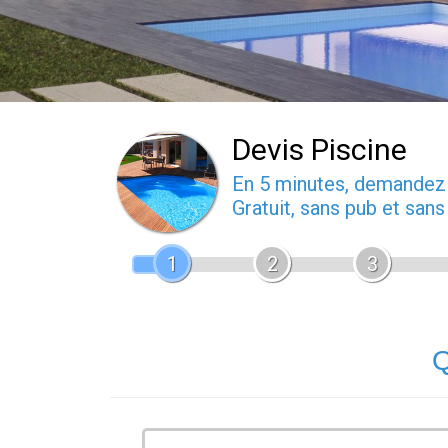
Devis Piscine
En 5 minutes, demande
Gratuit, sans pub et san
1
2
3
Q