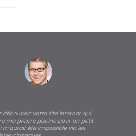
ir découvert votre site internet qui
Pour moi tout 
re ma propre piscine pour un petit
profondeur de
 m'aurait été impossible via les
les parois pour
stes classiques.