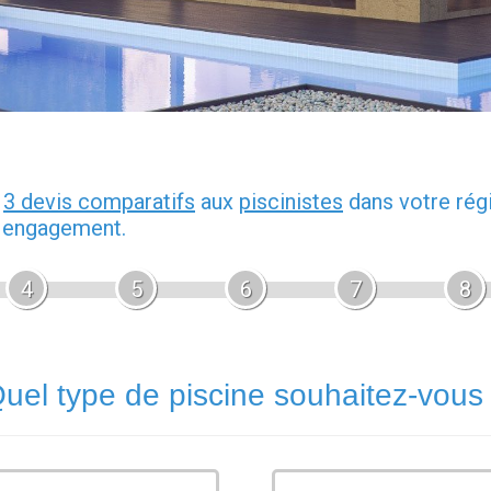
z
3 devis comparatifs
aux
piscinistes
dans votre rég
s engagement.
4
5
6
7
8
uel type de piscine souhaitez-vous