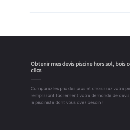
Obtenir mes devis piscine hors sol, bois 
clics
Comparez les prix des pros et choisissez votre pi
Le rêve devient enfin 
remplissant facilement votre demande de devis 
construit chez moi.
le pisciniste dont vous avez besoin !
 partagé, la joie de voir la
e ce plan d'eau, un livre
CHARLES
e pour la construction de la