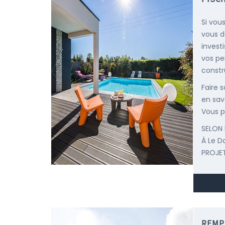
Si vous
vous d
invest
vos pe
constr
Faire 
en savo
Vous p
SELON 
À Le D
PROJET
REMP