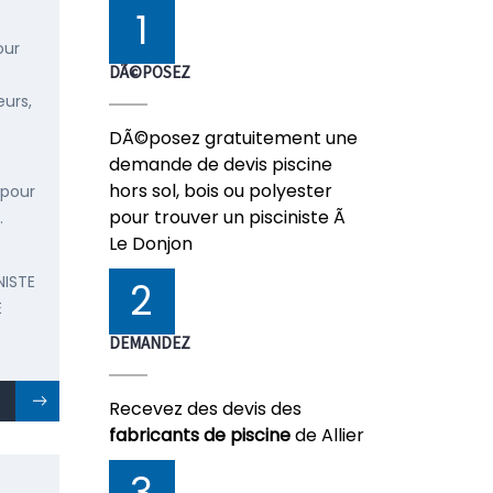
1
our
DÃ©POSEZ
urs,
DÃ©posez gratuitement une
demande de devis piscine
hors sol, bois ou polyester
 pour
pour trouver un pisciniste Ã
.
Le Donjon
NISTE
2
E
DEMANDEZ
Recevez des devis des
fabricants de piscine
de Allier
3