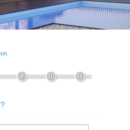
ion.
9
10
11
 ?