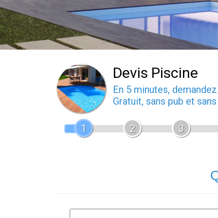
Devis Piscine
En 5 minutes, demande
Gratuit, sans pub et san
1
2
3
Q