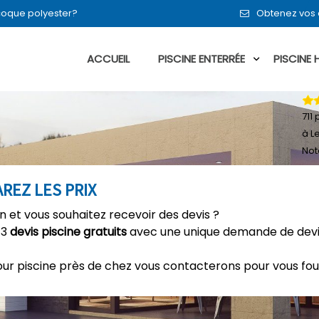
n coque polyester?
Obtenez vos 
ACCUEIL
PISCINE ENTERRÉE
PISCINE
711
p
à L
Not
REZ LES PRIX
n et vous souhaitez recevoir des devis ?
 3
devis piscine gratuits
avec une unique demande de devis
our piscine près de chez vous contacterons pour vous fou