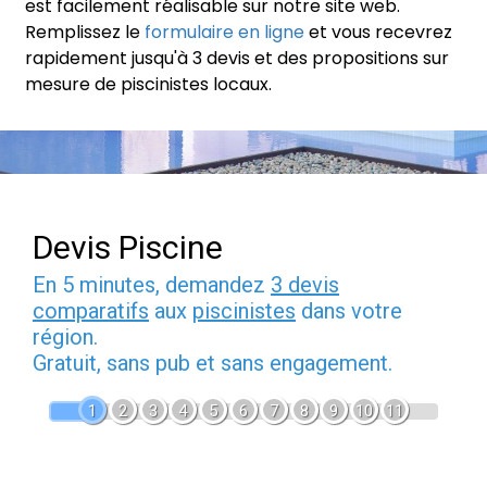
est facilement réalisable sur notre site web.
Remplissez le
formulaire en ligne
et vous recevrez
rapidement jusqu'à 3 devis et des propositions sur
mesure de piscinistes locaux.
Devis Piscine
En 5 minutes, demandez
3 devis
comparatifs
aux
piscinistes
dans votre
région.
Gratuit, sans pub et sans engagement.
1
2
3
4
5
6
7
8
9
10
11