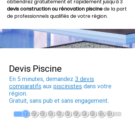
obtiendrez gratuitement et rapidement jusqu'à 3
devis construction ou rénovation piscine
de la part
de professionnels qualifiés de votre région.
Devis Piscine
En 5 minutes, demandez
3 devis
comparatifs
aux
piscinistes
dans votre
région.
Gratuit, sans pub et sans engagement.
1
2
3
4
5
6
7
8
9
10
11