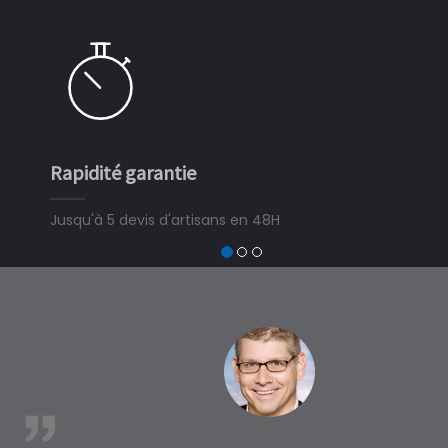
Rapidité garantie
Simple
Jusqu'à 5 devis d'artisans en 48H
3 minut
devis tr
trouver
à Lava
est