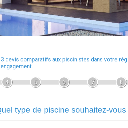
z
3 devis comparatifs
aux
piscinistes
dans votre rég
s engagement.
4
5
6
7
8
uel type de piscine souhaitez-vous