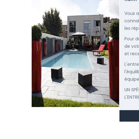
Vous a
connai
les ré
Pour d
de vot
et rec
L'entr
l'équi
équipe
UN SPÉ
L'ENTR