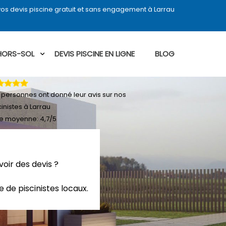
os devis piscine gratuit et sans engagement à Larrau
 HORS-SOL
DEVIS PISCINE EN LIGNE
BLOG
personnes ont donné leur
avis sur nos
cinistes à Larrau
e moyenne:
4,7
/
5
oir des devis ?
 de piscinistes locaux.