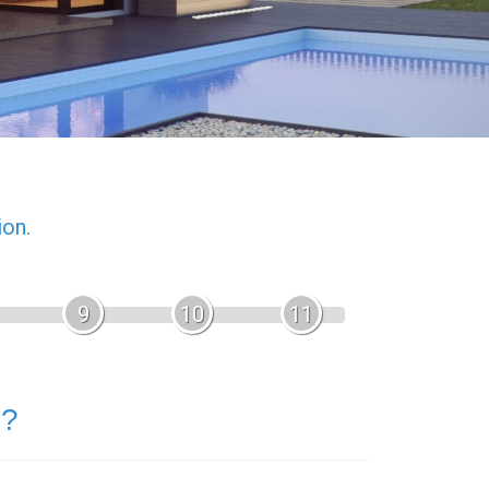
ion.
9
10
11
 ?