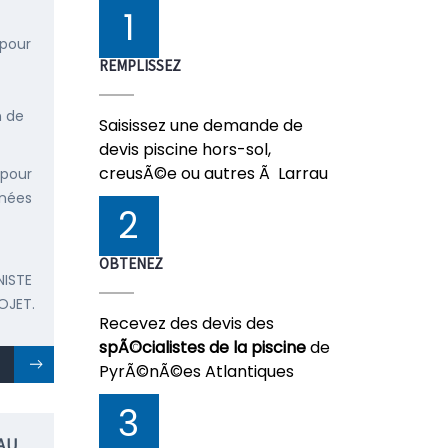
1
 pour
REMPLISSEZ
n de
Saisissez une demande de
devis piscine hors-sol,
creusÃ©e ou autres Ã Larrau
 pour
énées
2
OBTENEZ
NISTE
OJET.
Recevez des devis des
spÃ©cialistes de la piscine
de
PyrÃ©nÃ©es Atlantiques
3
AU