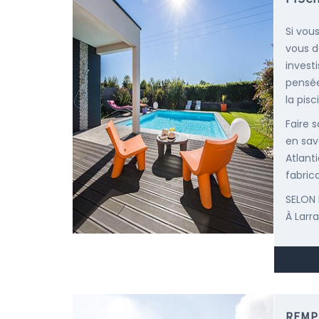
Si vou
vous d
invest
pensée
la pisc
Faire 
en sav
Atlant
fabric
SELON 
À Larr
REMP