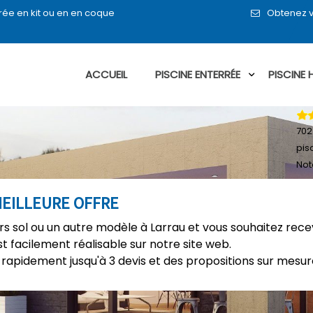
rée en kit ou en en coque
Obtenez v
ACCUEIL
PISCINE ENTERRÉE
PISCINE
702
pis
Not
 MEILLEURE OFFRE
rs sol ou un autre modèle à Larrau et vous souhaitez recev
t facilement réalisable sur notre site web.
rapidement jusqu'à 3 devis et des propositions sur mesure