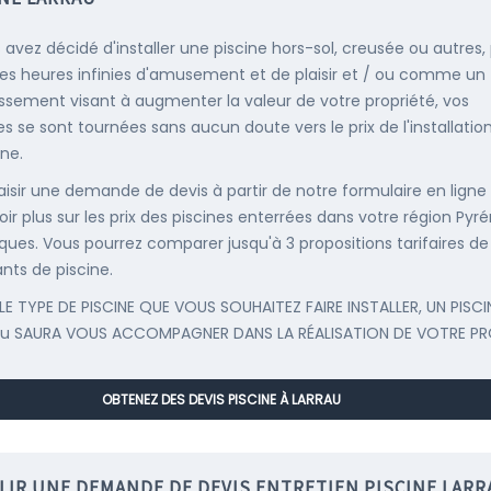
s avez décidé d'installer une piscine hors-sol, creusée ou autres,
es heures infinies d'amusement et de plaisir et / ou comme un
issement visant à augmenter la valeur de votre propriété, vos
s se sont tournées sans aucun doute vers le prix de l'installatio
ine.
saisir une demande de devis à partir de notre formulaire en ligne
oir plus sur les prix des piscines enterrées dans votre région Pyr
iques. Vous pourrez comparer jusqu'à 3 propositions tarifaires de
ants de piscine.
LE TYPE DE PISCINE QUE VOUS SOUHAITEZ FAIRE INSTALLER, UN PISCI
au SAURA VOUS ACCOMPAGNER DANS LA RÉALISATION DE VOTRE PR
OBTENEZ DES DEVIS PISCINE À LARRAU
LIR UNE DEMANDE DE DEVIS ENTRETIEN PISCINE LARR