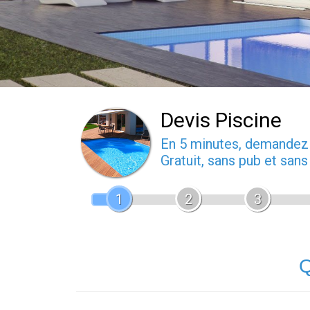
Devis Piscine
En 5 minutes, demande
Gratuit, sans pub et san
1
2
3
Q