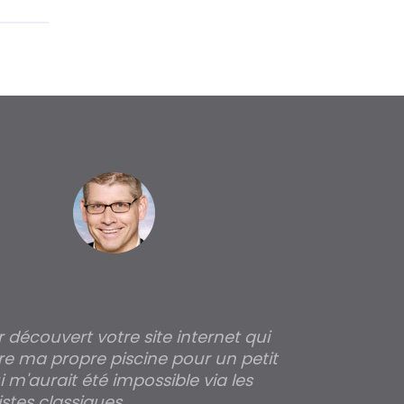
ir découvert votre site internet qui
Pour moi tout 
re ma propre piscine pour un petit
profondeur de
 m'aurait été impossible via les
les parois pour
stes classiques.