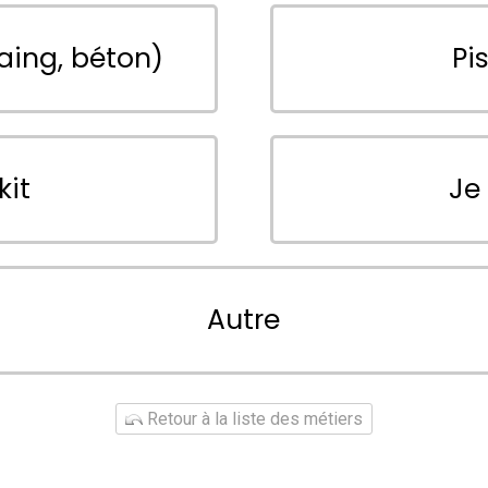
aing, béton)
Pi
kit
Je
Autre
Retour à la liste des métiers