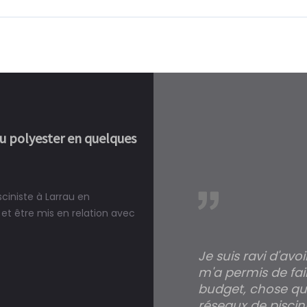
ou polyester en quelques
sciniste à Larrau en
réalité, une piscine est bien
et être mis en relation avec
Je suis ravi d'avo
m'a permis de fai
budget, chose qui
réseaux de piscini