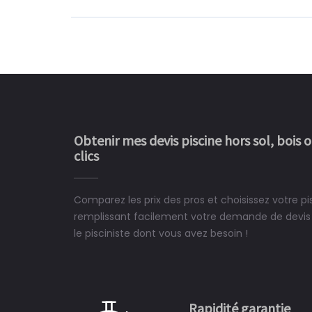
Obtenir mes devis piscine hors sol, bois 
clics
Comparez les prix des pros et choisissez votre pi
Le rêve devient enfin 
remplissant facilement votre demande de devis 
construit chez moi.
le pisciniste dont vous avez besoin !
 partagé, la joie de voir la
e ce plan d'eau, un livre
CHARLES
e pour la construction de la
Rapidité garantie
à on ne peut plus s'en passer.