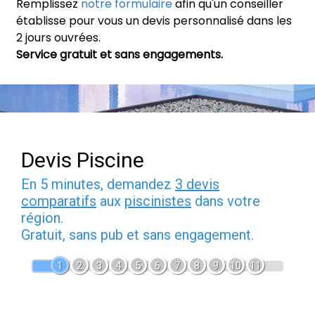
Remplissez
notre formulaire
afin qu'un conseiller
établisse pour vous un devis personnalisé dans les
2 jours ouvrées.
Service gratuit et sans engagements.
Devis Piscine
En 5 minutes, demandez
3 devis
comparatifs
aux
piscinistes
dans votre
région.
Gratuit, sans pub et sans engagement.
1
2
3
4
5
6
7
8
9
10
11