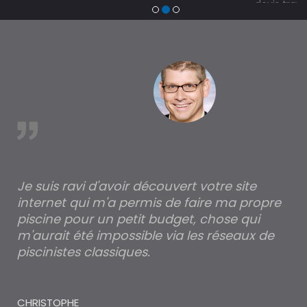
devis travaux piscine hors sol, bois ou polyester et
trouver un expert en piscine hors sol, bois ou polyester
à Laplume
est
Je suis ravi d'avoir découvert votre site
Po
internet qui m'a permis de faire ma propre
pa
piscine pour un petit budget, chose qui
lé
m'aurait été impossible via les réseaux de
au
piscinistes classiques.