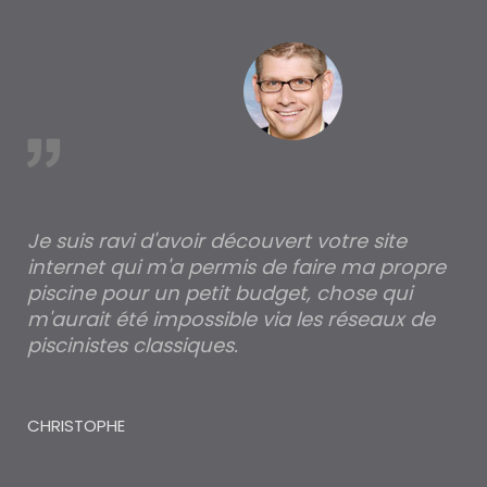
est
Je suis ravi d'avoir découvert votre site
Po
internet qui m'a permis de faire ma propre
pa
piscine pour un petit budget, chose qui
lé
m'aurait été impossible via les réseaux de
au
piscinistes classiques.
THI
CHRISTOPHE