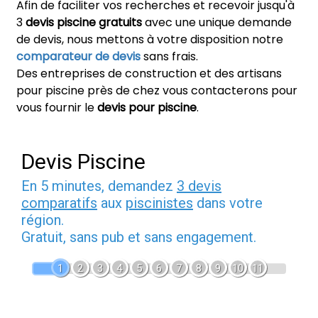
Afin de faciliter vos recherches et recevoir jusqu'à
3
devis piscine gratuits
avec une unique demande
de devis, nous mettons à votre disposition notre
comparateur de devis
sans frais.
Des entreprises de construction et des artisans
pour piscine près de chez vous contacterons pour
vous fournir le
devis pour piscine
.
Devis Piscine
En 5 minutes, demandez
3 devis
comparatifs
aux
piscinistes
dans votre
région.
Gratuit, sans pub et sans engagement.
1
2
3
4
5
6
7
8
9
10
11