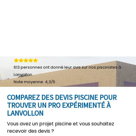
613
personnes ont donné leur
avis sur nos piscinistes à
Lanvollon
Note moyenne:
4,3
/
5
COMPAREZ DES DEVIS PISCINE POUR
TROUVER UN PRO EXPÉRIMENTÉ À
LANVOLLON
Vous avez un projet piscine et vous souhaitez
recevoir des devis ?