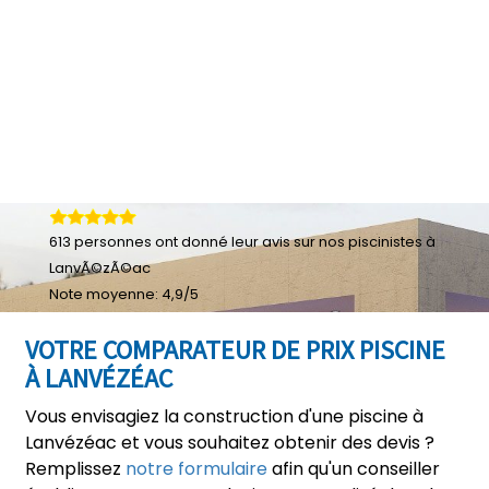
613
personnes ont donné leur
avis sur nos piscinistes à
LanvÃ©zÃ©ac
Note moyenne:
4,9
/
5
VOTRE COMPARATEUR DE PRIX PISCINE
À LANVÉZÉAC
Vous envisagiez la construction d'une piscine à
Lanvézéac et vous souhaitez obtenir des devis ?
Remplissez
notre formulaire
afin qu'un conseiller