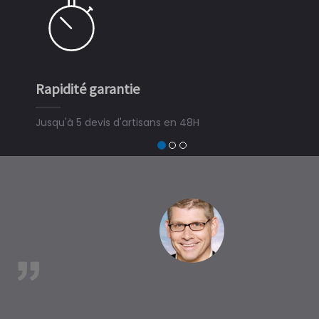
té garantie
Simple et rap
 5 devis d'artisans en 48H
3 minutes suffi
devis travaux pis
trouver un expert
à LanvÃ©zÃ©ac
est