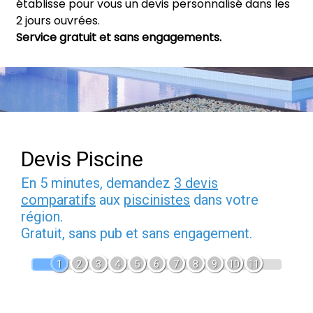
établisse pour vous un devis personnalisé dans les
2 jours ouvrées.
Service gratuit et sans engagements.
Devis Piscine
En 5 minutes, demandez
3 devis
comparatifs
aux
piscinistes
dans votre
région.
Gratuit, sans pub et sans engagement.
1
2
3
4
5
6
7
8
9
10
11