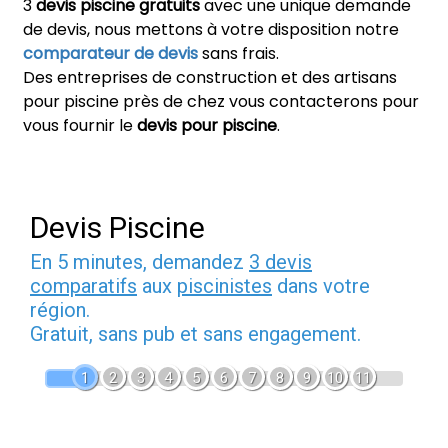
3
devis piscine gratuits
avec une unique demande
de devis, nous mettons à votre disposition notre
comparateur de devis
sans frais.
Des entreprises de construction et des artisans
pour piscine près de chez vous contacterons pour
vous fournir le
devis pour piscine
.
Devis Piscine
En 5 minutes, demandez
3 devis
comparatifs
aux
piscinistes
dans votre
région.
Gratuit, sans pub et sans engagement.
1
2
3
4
5
6
7
8
9
10
11