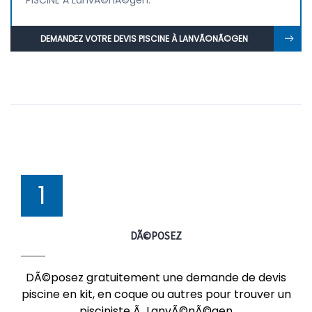
PISCINE À LanvÃ©nÃ©gen.
DEMANDEZ VOTRE DEVIS PISCINE À LANVÃ©NÃ©GEN
1
DÃ©POSEZ
DÃ©posez gratuitement une demande de devis
piscine en kit, en coque ou autres pour trouver un
pisciniste Ã LanvÃ©nÃ©gen