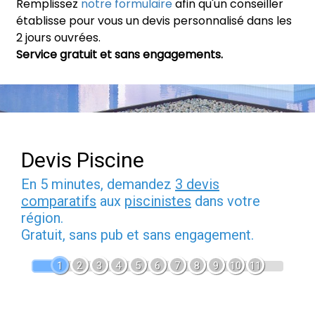
Remplissez
notre formulaire
afin qu'un conseiller
établisse pour vous un devis personnalisé dans les
2 jours ouvrées.
Service gratuit et sans engagements.
Devis Piscine
En 5 minutes, demandez
3 devis
comparatifs
aux
piscinistes
dans votre
région.
Gratuit, sans pub et sans engagement.
1
2
3
4
5
6
7
8
9
10
11