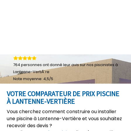
764
personnes ont donné leur
avis sur nos piscinistes à
Lantenne-VertiÃ¨re
Note moyenne:
4,5
/
5
VOTRE COMPARATEUR DE PRIX PISCINE
À LANTENNE-VERTIÈRE
Vous cherchez comment construire ou installer
une piscine à Lantenne-Vertière et vous souhaitez
recevoir des devis ?