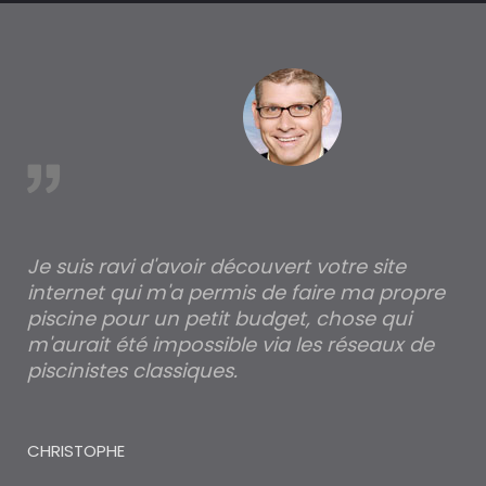
est
Je suis ravi d'avoir découvert votre site
Po
internet qui m'a permis de faire ma propre
pa
piscine pour un petit budget, chose qui
lé
m'aurait été impossible via les réseaux de
au
piscinistes classiques.
THI
CHRISTOPHE