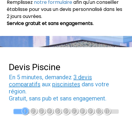
Remplissez
notre formulaire
afin qu'un conseiller
établisse pour vous un devis personnalisé dans les
2 jours ouvrées.
Service gratuit et sans engagements.
Devis Piscine
En 5 minutes, demandez
3 devis
comparatifs
aux
piscinistes
dans votre
région.
Gratuit, sans pub et sans engagement.
1
2
3
4
5
6
7
8
9
10
11