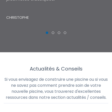
piscine pour un petit budget, chose qui
lé
m'aurait été impossible via les réseaux de
au
piscinistes classiques.
THI
CHRISTOPHE
Actualités & Conseils
Si vous envisagez de construire une piscine ou si vous
ne savez pas comment prendre soin de votre
nouvelle piscine, vous trouverez d'excellentes