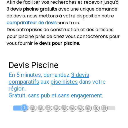
Afin de faciliter vos recherches et recevoir jusqu'à
3
devis piscine gratuits
avec une unique demande
de devis, nous mettons à votre disposition notre
comparateur de devis
sans frais.
Des entreprises de construction et des artisans
pour piscine près de chez vous contacterons pour
vous fournir le
devis pour piscine
.
Devis Piscine
En 5 minutes, demandez
3 devis
comparatifs
aux
piscinistes
dans votre
région.
Gratuit, sans pub et sans engagement.
1
2
3
4
5
6
7
8
9
10
11