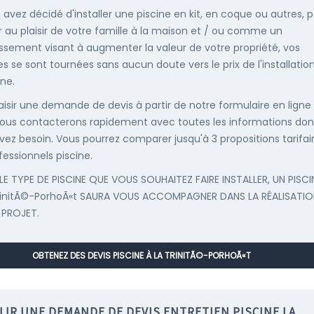
s avez décidé d'installer une piscine en kit, en coque ou autres, 
r au plaisir de votre famille à la maison et / ou comme un
issement visant à augmenter la valeur de votre propriété, vos
s se sont tournées sans aucun doute vers le prix de l'installatio
ine.
saisir une demande de devis à partir de notre formulaire en ligne
ous contacterons rapidement avec toutes les informations don
vez besoin. Vous pourrez comparer jusqu'à 3 propositions tarifai
fessionnels piscine.
LE TYPE DE PISCINE QUE VOUS SOUHAITEZ FAIRE INSTALLER, UN PISCI
rinitÃ©-PorhoÃ«t SAURA VOUS ACCOMPAGNER DANS LA RÉALISATIO
 PROJET.
OBTENEZ DES DEVIS PISCINE À LA TRINITÃ©-PORHOÃ«T
LIR UNE DEMANDE DE DEVIS ENTRETIEN PISCINE LA