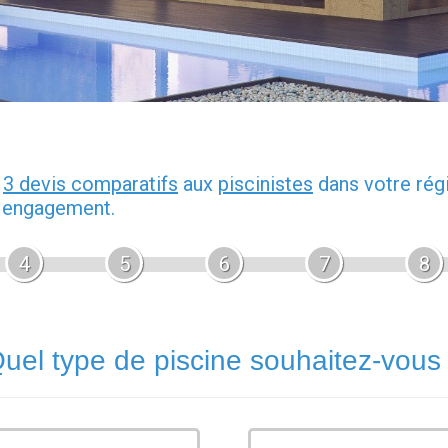
z
3 devis comparatifs
aux
piscinistes
dans votre rég
s engagement.
4
5
6
7
8
uel type de piscine souhaitez-vous