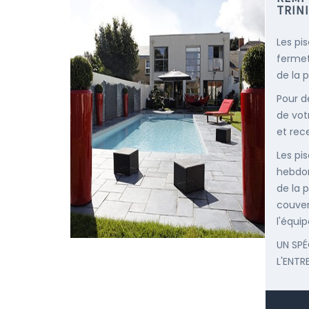
TRIN
Les pi
fermet
de la p
Pour d
de vot
et rec
Les pis
hebdom
de la p
couver
l'équip
UN SPÉ
L'ENTR