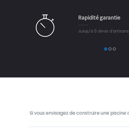
e ce plan d'eau, un livre
CHARLES
e pour la construction de la
Rapidité garantie
à on ne peut plus s'en passer.
Jusqu'à 5 devis d'artisan
Si vous envisagez de construire une piscine