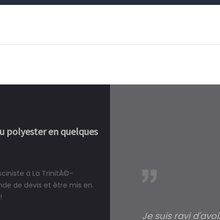
ou polyester en quelques
ciniste à La TrinitÃ©-
réalité, une piscine est bien
de de devis et être mis en
!
Je suis ravi d'avo