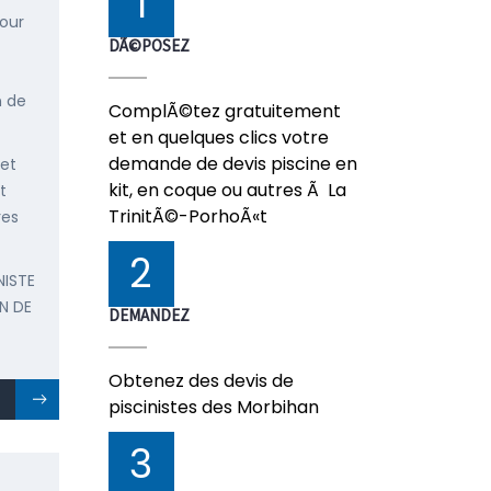
1
pour
DÃ©POSEZ
n de
ComplÃ©tez gratuitement
et en quelques clics votre
demande de devis piscine en
 et
kit, en coque ou autres Ã La
t
TrinitÃ©-PorhoÃ«t
res
2
NISTE
N DE
DEMANDEZ
Obtenez des devis de
piscinistes des Morbihan
3