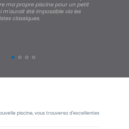
re ma propre piscine pour un petit
profondeur de
 m'aurait été impossible via les
les parois pour
stes classiques.
THIERRY
uvelle piscine, vous trouverez d'excellentes