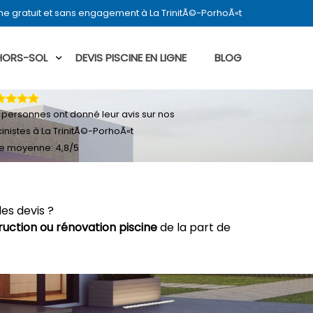
ne gratuit et sans engagement à La TrinitÃ©-PorhoÃ«t
 HORS-SOL
DEVIS PISCINE EN LIGNE
BLOG
personnes ont donné leur
avis sur nos
cinistes à La TrinitÃ©-PorhoÃ«t
e moyenne:
4,8
/
5
es devis ?
ruction ou rénovation piscine
de la part de