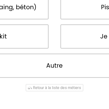
aing, béton)
Pi
kit
Je
Autre
Retour à la liste des métiers