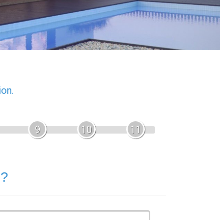
ion.
9
10
11
 ?