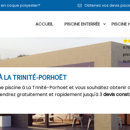
en en coque polyester?
Obtenez vos devis pisci
ACCUEIL
PISCINE ENTERRÉE
PISCINE
679
pis
Not
À LA TRINITÉ-PORHOËT
 piscine à La Trinité-Porhoët et vous souhaitez obtenir d
tiendrez gratuitement et rapidement jusqu'à 3
devis const