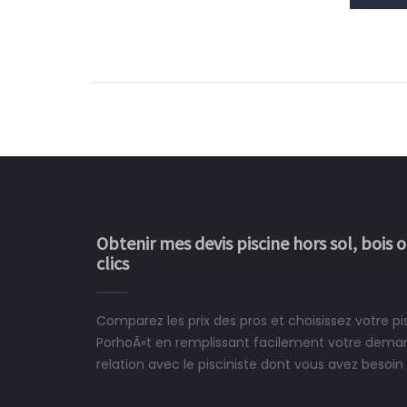
Obtenir mes devis piscine hors sol, bois 
clics
Comparez les prix des pros et choisissez votre pis
Le rêve devient enfin 
PorhoÃ«t en remplissant facilement votre deman
construit chez moi.
relation avec le pisciniste dont vous avez besoin 
 partagé, la joie de voir la