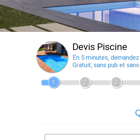
Devis Piscine
En 5 minutes, demande
Gratuit, sans pub et san
1
2
3
Q