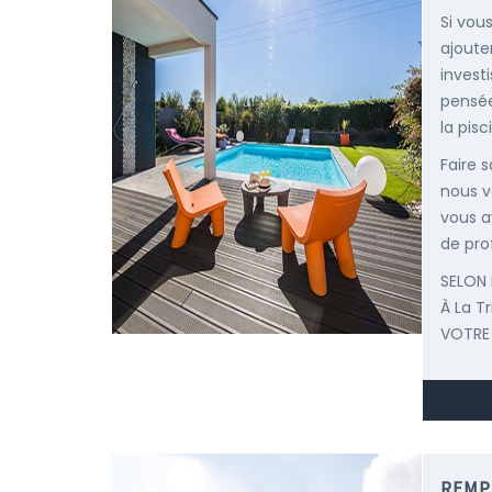
Si vou
ajoute
invest
pensée
la pisc
Faire 
nous v
vous a
de pro
SELON 
À La T
VOTRE
REMP