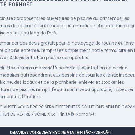
ITÉ-PORHOËT
scinistes proposent les ouvertures de piscine au printemps, les
ures de piscine à l'automne et un entretien hebdomadaire régu
iscine tout au long de l'été.
emander des devis gratuit pour le nettoyage de routine et l'entr
re piscine enterrée, remplissez simplement notre formulaire en 
evez 3 devis entretien piscine comparatifs.
cinistes offrons une variété de forfaits d'entretien de piscine
adaires qui répondront aux besoins de tous les clients: inspect
iscine, des locaux et de la plomberie, enlever et stocker les
tures de piscine, remplir l'eau à son niveau approprié, inspecter
ement de filtration...
CIALISTE VOUS PROPOSERA DIFFÉRENTES SOLUTIONS AFIN DE GARAN
ETIEN DE VOTRE PISCINE À La TrinitÃ©-PorhoÃ«t.
DEMANDEZ VOTRE DEVIS PISCINE À LA TRINITÃ©-PORHOÃ«T