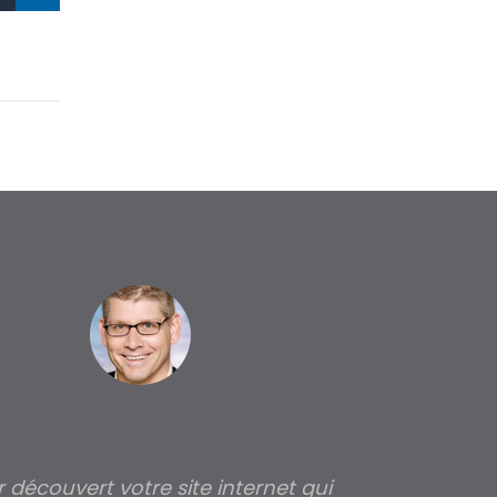
ir découvert votre site internet qui
Pour moi tout 