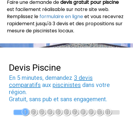
Faire une demande de
devis gratuit pour piscine
est facilement réalisable sur notre site web.
Remplissez le
formulaire en ligne
et vous recevrez
rapidement jusqu'à 3 devis et des propositions sur
mesure de piscinistes locaux.
Devis Piscine
En 5 minutes, demandez
3 devis
comparatifs
aux
piscinistes
dans votre
région.
Gratuit, sans pub et sans engagement.
1
2
3
4
5
6
7
8
9
10
11