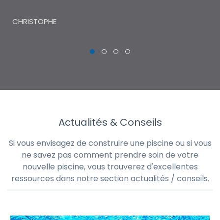
m'aurait été impossible via les réseaux de
au
piscinistes classiques.
THI
CHRISTOPHE
Actualités & Conseils
Si vous envisagez de construire une piscine ou si vous
ne savez pas comment prendre soin de votre
nouvelle piscine, vous trouverez d'excellentes
ressources dans notre section actualités / conseils.