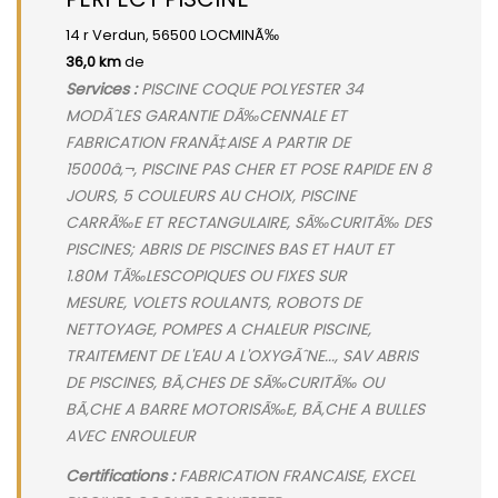
14 r Verdun, 56500 LOCMINÃ‰
36,0 km
de
Services :
PISCINE COQUE POLYESTER 34
MODÃˆLES GARANTIE DÃ‰CENNALE ET
FABRICATION FRANÃ‡AISE A PARTIR DE
15000â‚¬, PISCINE PAS CHER ET POSE RAPIDE EN 8
JOURS, 5 COULEURS AU CHOIX, PISCINE
CARRÃ‰E ET RECTANGULAIRE, SÃ‰CURITÃ‰ DES
PISCINES; ABRIS DE PISCINES BAS ET HAUT ET
1.80M TÃ‰LESCOPIQUES OU FIXES SUR
MESURE, VOLETS ROULANTS, ROBOTS DE
NETTOYAGE, POMPES A CHALEUR PISCINE,
TRAITEMENT DE L'EAU A L'OXYGÃˆNE..., SAV ABRIS
DE PISCINES, BÃ‚CHES DE SÃ‰CURITÃ‰ OU
BÃ‚CHE A BARRE MOTORISÃ‰E, BÃ‚CHE A BULLES
AVEC ENROULEUR
Certifications :
FABRICATION FRANCAISE, EXCEL