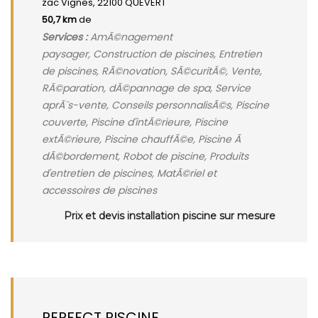
zac Vignes, 22100 QUEVERT
50,7 km
de
Services :
AmÃ©nagement
paysager, Construction de piscines, Entretien
de piscines, RÃ©novation, SÃ©curitÃ©, Vente,
RÃ©paration, dÃ©pannage de spa, Service
aprÃ¨s-vente, Conseils personnalisÃ©s, Piscine
couverte, Piscine d'intÃ©rieure, Piscine
extÃ©rieure, Piscine chauffÃ©e, Piscine Ã
dÃ©bordement, Robot de piscine, Produits
d'entretien de piscines, MatÃ©riel et
accessoires de piscines
Prix et devis installation piscine sur mesure
PERFECT PISCINE