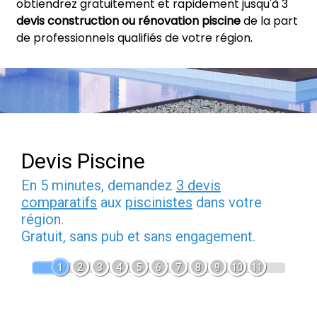
obtiendrez gratuitement et rapidement jusqu'à 3
devis construction ou rénovation piscine
de la part
de professionnels qualifiés de votre région.
Devis Piscine
En 5 minutes, demandez
3 devis
comparatifs
aux
piscinistes
dans votre
région.
Gratuit, sans pub et sans engagement.
1
2
3
4
5
6
7
8
9
10
11