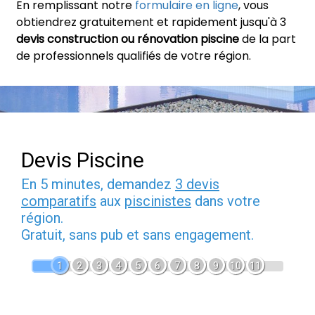
En remplissant notre
formulaire en ligne
, vous
obtiendrez gratuitement et rapidement jusqu'à 3
devis construction ou rénovation piscine
de la part
de professionnels qualifiés de votre région.
Devis Piscine
En 5 minutes, demandez
3 devis
comparatifs
aux
piscinistes
dans votre
région.
Gratuit, sans pub et sans engagement.
1
2
3
4
5
6
7
8
9
10
11