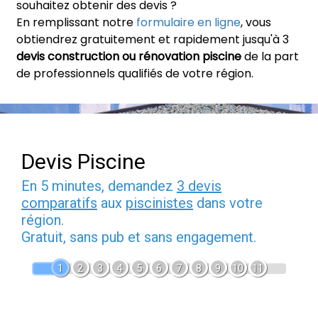
souhaitez obtenir des devis ?
En remplissant notre
formulaire en ligne
, vous
obtiendrez gratuitement et rapidement jusqu'à 3
devis construction ou rénovation piscine
de la part
de professionnels qualifiés de votre région.
Devis Piscine
En 5 minutes, demandez
3 devis
comparatifs
aux
piscinistes
dans votre
région.
Gratuit, sans pub et sans engagement.
1
2
3
4
5
6
7
8
9
10
11