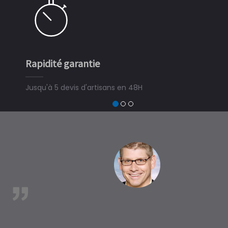
apidité garantie
Simple e
usqu'à 5 devis d'artisans en 48H
3 minutes
devis trava
trouver un 
à La Caval
est