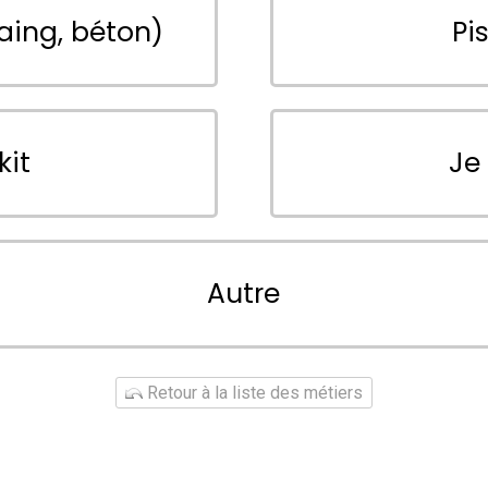
aing, béton)
Pi
kit
Je
Autre
Retour à la liste des métiers