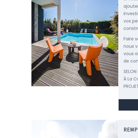
ajoute
invest
vos pe
constr
Faire 
nous v
vous a
de con
SELON 
À La 
PROJET
REMP