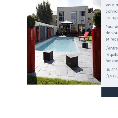
Vous a
connai
les ré
Pour d
de vot
et rec
L'entr
l'équi
équipe
UN SPÉ
L'ENTR