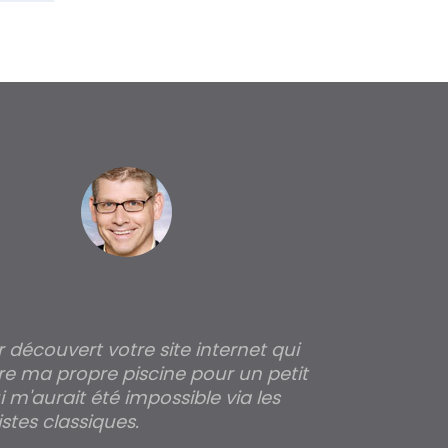
ir découvert votre site internet qui
Pour moi tout 
re ma propre piscine pour un petit
profondeur de
 m'aurait été impossible via les
les parois pour
stes classiques.