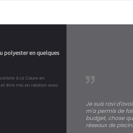
ou polyester en quelques
sciniste à La Caure en
réalité, une piscine est bien
et être mis en relation avec
Je suis ravi d'avo
m'a permis de fai
budget, chose qui
réseaux de piscini