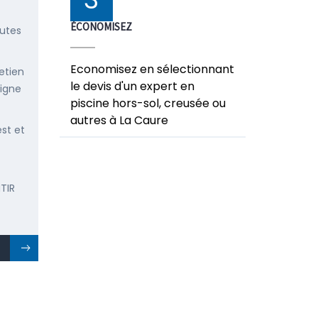
ÉCONOMISEZ
outes
Economisez en sélectionnant
etien
le devis d'un expert en
ligne
piscine hors-sol, creusée ou
autres à La Caure
est et
TIR