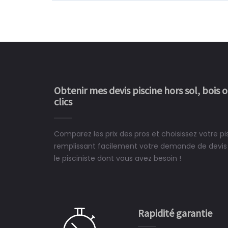
Obtenir mes devis piscine hors sol, bois 
clics
Comparez les prix des pros et choisissez votre pi
Le rêve devient enfin 
remplissant facilement votre demande de devis 
construit chez moi.
le pisciniste dont vous avez besoin !
 partagé, la joie de voir la
e ce plan d'eau, un livre
CHARLES
e pour la construction de la
Rapidité garantie
à on ne peut plus s'en passer.