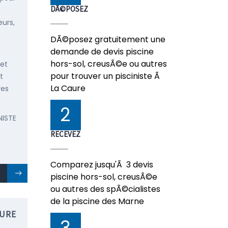
DÃ©POSEZ
urs,
DÃ©posez gratuitement une
demande de devis piscine
hors-sol, creusÃ©e ou autres
 et
pour trouver un pisciniste Ã
t
La Caure
res
2
NISTE
RECEVEZ
Comparez jusqu'Ã 3 devis
piscine hors-sol, creusÃ©e
ou autres des spÃ©cialistes
de la piscine des Marne
AURE
3