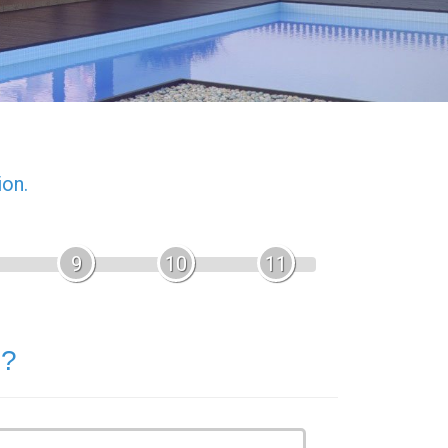
ion.
9
10
11
 ?