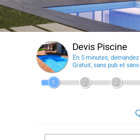
Devis Piscine
En 5 minutes, demande
Gratuit, sans pub et san
1
2
3
Q