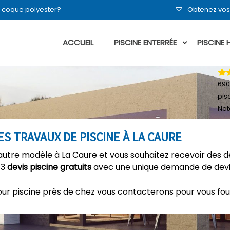
en coque polyester?
Obtenez vos 
ACCUEIL
PISCINE ENTERRÉE
PISCINE
690
pis
Not
S TRAVAUX DE PISCINE À LA CAURE
autre modèle à La Caure et vous souhaitez recevoir des d
 3
devis piscine gratuits
avec une unique demande de devis
our piscine près de chez vous contacterons pour vous fou