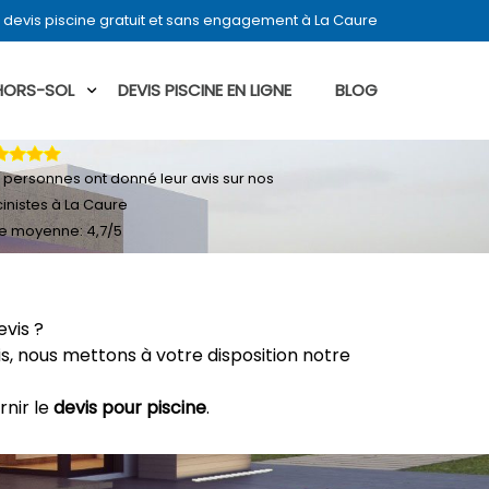
devis piscine gratuit et sans engagement à La Caure
 HORS-SOL
DEVIS PISCINE EN LIGNE
BLOG
personnes ont donné leur
avis sur nos
cinistes à La Caure
e moyenne:
4,7
/
5
evis ?
, nous mettons à votre disposition notre
rnir le
devis pour piscine
.