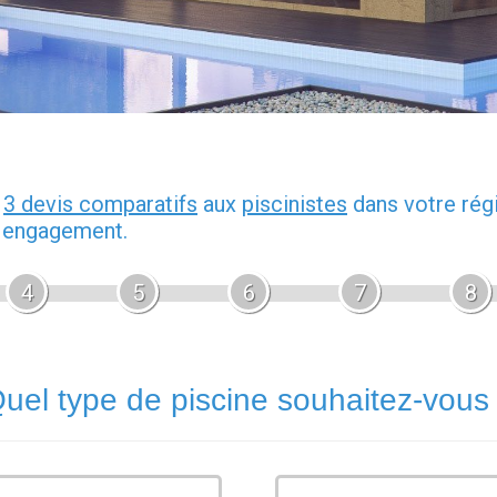
z
3 devis comparatifs
aux
piscinistes
dans votre rég
s engagement.
4
5
6
7
8
uel type de piscine souhaitez-vous