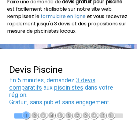
Faire une demande de
devis gratuit pour piscine
est facilement réalisable sur notre site web.
Remplissez le
formulaire en ligne
et vous recevrez
rapidement jusqu'à 3 devis et des propositions sur
mesure de piscinistes locaux.
Devis Piscine
En 5 minutes, demandez
3 devis
comparatifs
aux
piscinistes
dans votre
région.
Gratuit, sans pub et sans engagement.
1
2
3
4
5
6
7
8
9
10
11