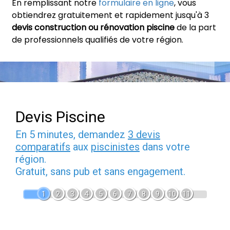
En remplissant notre
formulaire en ligne
, vous
obtiendrez gratuitement et rapidement jusqu'à 3
devis construction ou rénovation piscine
de la part
de professionnels qualifiés de votre région.
Devis Piscine
En 5 minutes, demandez
3 devis
comparatifs
aux
piscinistes
dans votre
région.
Gratuit, sans pub et sans engagement.
1
2
3
4
5
6
7
8
9
10
11