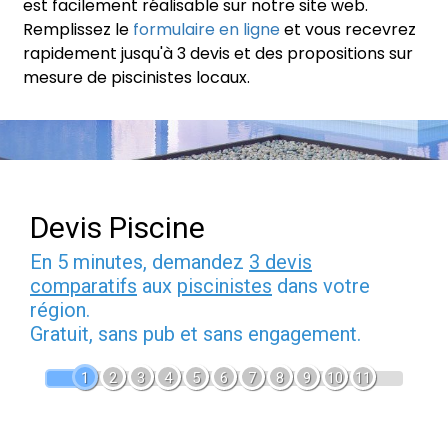
est facilement réalisable sur notre site web.
Remplissez le
formulaire en ligne
et vous recevrez
rapidement jusqu'à 3 devis et des propositions sur
mesure de piscinistes locaux.
Devis Piscine
En 5 minutes, demandez
3 devis
comparatifs
aux
piscinistes
dans votre
région.
Gratuit, sans pub et sans engagement.
1
2
3
4
5
6
7
8
9
10
11