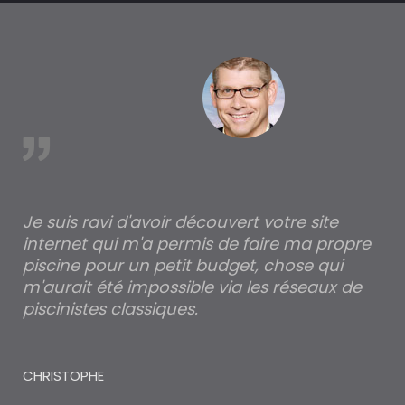
tr
à 
est
Je suis ravi d'avoir découvert votre site
Po
internet qui m'a permis de faire ma propre
pa
piscine pour un petit budget, chose qui
lé
m'aurait été impossible via les réseaux de
au
piscinistes classiques.
THI
CHRISTOPHE