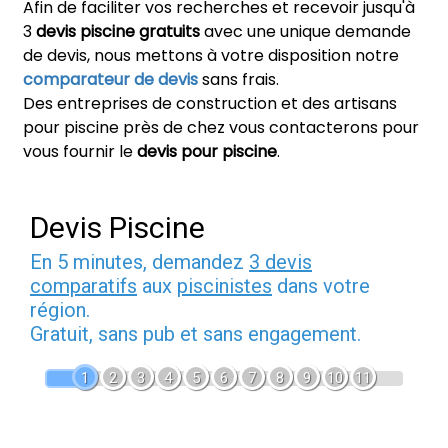
Afin de faciliter vos recherches et recevoir jusqu'à
3
devis piscine gratuits
avec une unique demande
de devis, nous mettons à votre disposition notre
comparateur de devis
sans frais.
Des entreprises de construction et des artisans
pour piscine près de chez vous contacterons pour
vous fournir le
devis pour piscine
.
Devis Piscine
En 5 minutes, demandez
3 devis
comparatifs
aux
piscinistes
dans votre
région.
Gratuit, sans pub et sans engagement.
1
2
3
4
5
6
7
8
9
10
11