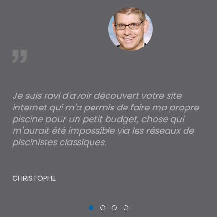
est
Je suis ravi d'avoir découvert votre site
Po
internet qui m'a permis de faire ma propre
pa
piscine pour un petit budget, chose qui
lé
m'aurait été impossible via les réseaux de
au
piscinistes classiques.
THI
CHRISTOPHE