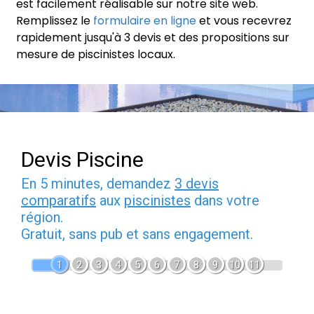
est facilement réalisable sur notre site web.
Remplissez le
formulaire en ligne
et vous recevrez
rapidement jusqu'à 3 devis et des propositions sur
mesure de piscinistes locaux.
Devis Piscine
En 5 minutes, demandez
3 devis
comparatifs
aux
piscinistes
dans votre
région.
Gratuit, sans pub et sans engagement.
1
2
3
4
5
6
7
8
9
10
11