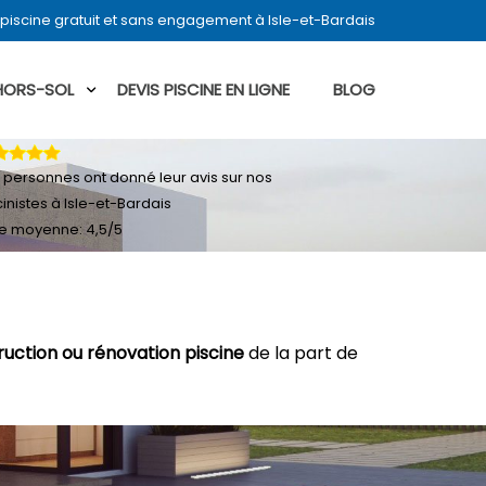
piscine gratuit et sans engagement à Isle-et-Bardais
 HORS-SOL
DEVIS PISCINE EN LIGNE
BLOG
personnes ont donné leur
avis sur nos
cinistes à Isle-et-Bardais
e moyenne:
4,5
/
5
ruction ou rénovation piscine
de la part de