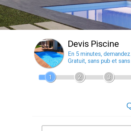
Devis Piscine
En 5 minutes, demande
Gratuit, sans pub et san
1
2
3
Q