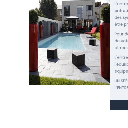
L'entr
entret
des sy
être p
Pour d
de vot
et rec
L'entr
l'équi
équipe
UN SPÉ
L'ENTR