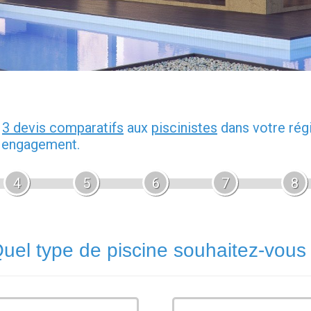
z
3 devis comparatifs
aux
piscinistes
dans votre rég
s engagement.
4
5
6
7
8
uel type de piscine souhaitez-vous