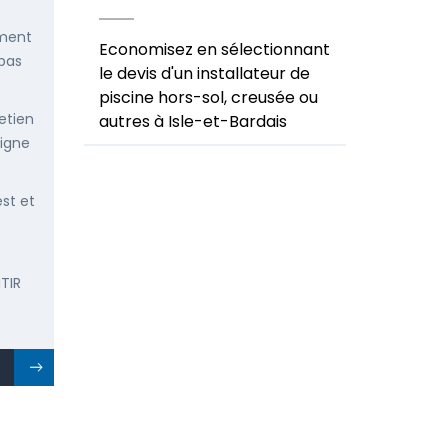
ement
Economisez en sélectionnant
 pas
le devis d'un installateur de
piscine hors-sol, creusée ou
etien
autres à Isle-et-Bardais
ligne
est et
TIR