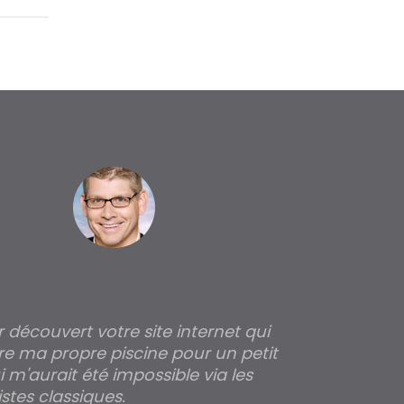
ir découvert votre site internet qui
Pour moi tout 
re ma propre piscine pour un petit
profondeur de
 m'aurait été impossible via les
les parois pour
stes classiques.