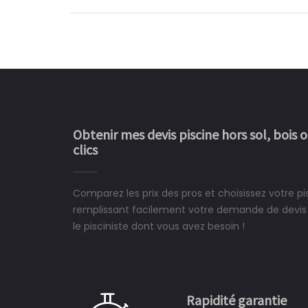
Obtenir mes devis piscine hors sol, bois 
clics
Comparez les prix des pros et choisissez votre pis
Le rêve devient enfin 
remplissant facilement votre demande de devis 
construit chez moi.
le pisciniste dont vous avez besoin !
 partagé, la joie de voir la
e ce plan d'eau, un livre
CHARLES
e pour la construction de la
Rapidité garantie
à on ne peut plus s'en passer.