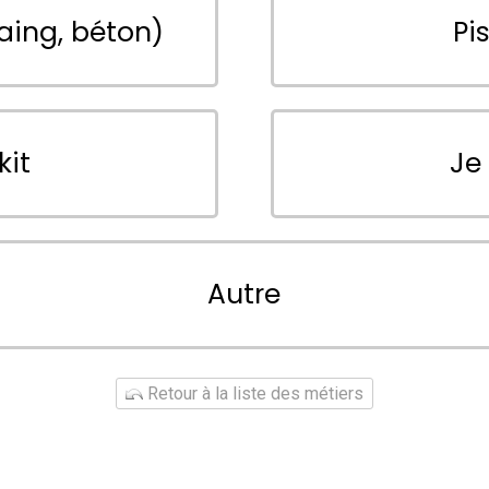
aing, béton)
Pi
kit
Je
Autre
Retour à la liste des métiers