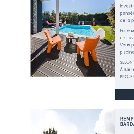
invest
pensée
de la p
Faire 
en savo
Vous p
piscine
SELON 
À Isle
PROJET
REMPL
BARD