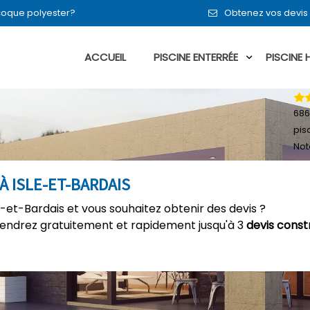
n coque polyester?
Obtenez vos devis 
ACCUEIL
PISCINE ENTERRÉE
PISCINE
686
pis
Not
À ISLE-ET-BARDAIS
e-et-Bardais et vous souhaitez obtenir des devis ?
tiendrez gratuitement et rapidement jusqu'à 3
devis const