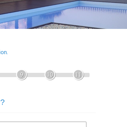
ion.
9
10
11
 ?