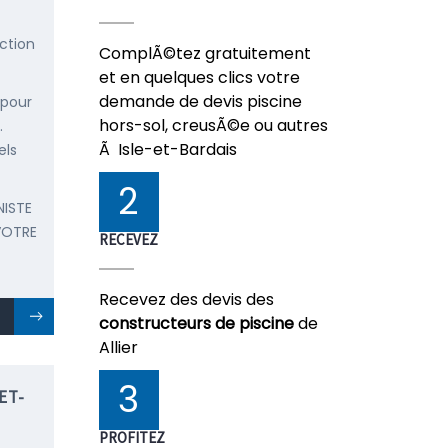
ction
ComplÃ©tez gratuitement
et en quelques clics votre
demande de devis piscine
 pour
hors-sol, creusÃ©e ou autres
.
Ã Isle-et-Bardais
els
2
NISTE
VOTRE
RECEVEZ
Recevez des devis des
constructeurs de piscine
de
Allier
3
ET-
PROFITEZ