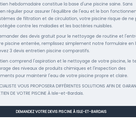
etien hebdomadaire constitue la base d'une piscine saine. Sans
ien régulier pour assurer l'équilibre de l'eau et le bon fonctionn
stèmes de filtration et de circulation, votre piscine risque de ne
rotégée contre les maladies et les bactéries nuisibles.
emander des devis gratuit pour le nettoyage de routine et l'entr
re piscine enterrée, remplissez simplement notre formulaire en 
evez 3 devis entretien piscine comparatifs.
etien comprend l'aspiration et le nettoyage de votre piscine, le t
librage des niveaux de produits chimiques et l'inspection des
ments pour maintenir l'eau de votre piscine propre et claire.
CIALISTE VOUS PROPOSERA DIFFÉRENTES SOLUTIONS AFIN DE GARAN
ETIEN DE VOTRE PISCINE À Isle-et-Bardais.
DEMANDEZ VOTRE DEVIS PISCINE À ISLE-ET-BARDAIS