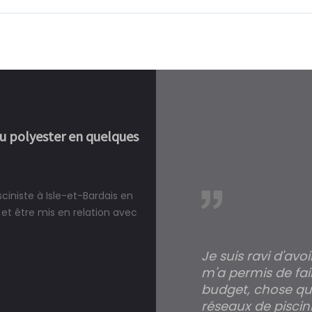
ou polyester en quelques
ciniste à Isle-et-Bardais en
réalité, une piscine est bien
et être mis en relation avec
Je suis ravi d'avo
m'a permis de fai
budget, chose qui
réseaux de piscini